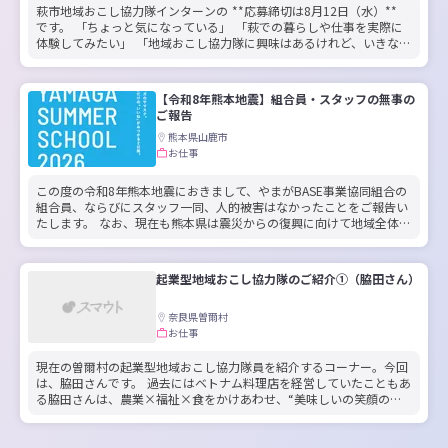
萩市地域おこし協力隊インターンの **応募締切は8月12日（水）**
です。 「ちょっと気になっている」 「萩での暮らしや仕事を実際に
体験してみたい」 「地域おこし協力隊に興味はあるけれど、いきなり
応募するのは少し不安」 そんな方にこそ、今回のインターンを知って
いただきたいと思っています。 地域のことは、WEBサイトやSNSを見
ているだけでは分からないこともたくさんあります。 実際にその土地
【令和8年熊本地震】組合員・スタッフの無事の
を歩き、人と出会い、仕事や暮らしに触れてみることで、 「ここでな
ご報告
ら、自分らしく何かできるかもしれない」 そんな気持ちが見えてくる
熊本県山鹿市
こともあります。 今回のインターンは、萩を知るためのひとつの入口
お仕事
です。 今の段階で「絶対に萩に移住する」「必ず地域おこし協力隊に
なる」と決めている必要はありません。 まずは興味を持った地域やプ
ロジェクトに飛び込んで、実際の萩を体験してみませんか？ 応募締切
この度の令和8年熊本地震におきまして、やまがBASE事業協同組合の
は8月12日（水）。 少しでも「やってみたい」「気になる」と感じて
組合員、ならびにスタッフ一同、人的被害はなかったことをご報告い
いる方は、ぜひ募集内容をご覧ください。 あなたの一歩を、萩でお待
たします。 なお、現在も熊本県は震災からの復興に向けて地域全体で
ちしています。 地域おこし協力隊インターンについては👉
取り組んでいる最中ではございますが、少しずつ前を向いて歩みを進
https://www.city.hagi.lg.jp/soshiki/111/h54220.html をご覧くださ
めております。 「YAMAGA SUMMER SCHOOL 2026」を開催いたしま
い。
した！ 熊本県が震災復興中という状況ではございますが、「このよう
起業型地域おこし協力隊のご紹介①（脇田さん）​
な時だからこそ、子どもたちに元気になってほしい」「この夏の楽し
い思い出を作ってほしい」という強い思いから、8月1日（土）と2日
奈良県曽爾村
（日）の2日間にわたり、お祭りを開催いたしました。 会場となった
お仕事
のは、当組合員のひとつである複合施設「YAMAGA BASE」です。
【YAMAGA SUMMER SCHOOL 2026】と題したこのイベントでは、地
域の子どもたちのたくさんの笑顔と笑い声に包まれ、私たちスタッフ
現在の曽爾村の起業型地域おこし協力隊員を紹介するコーナー。今回
も逆に大きなパワーをもらうことができました。復興の歩みを進める
は、脇田さんです。​ 過去にはベトナム料理店を経営していたこともあ
中で、地域のつながりや温かさを改めて実感する2日間となりまし
る脇田さんは、農業×福祉×食をかけあわせ、“美味しいの笑顔のた
た。 最後に やまがBASE事業協同組合は、これからも地域の活力を生
めに”をビジョンに掲げて事業展開に励んでいらっしゃいます。​ 現在
み出し、皆様と一緒にこの山鹿をより良い場所にしていきたいと考え
は、MOLE FARMと言う農園名でフィンガーライム＆りんごを中心に、
ております。 現在募集中のスタッフにつきましても、私たちと一緒に
新しい曽爾ブランドの果物作りを目指してチャレンジ中！​ また、単な