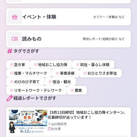
イベント・体験
セミナー・体験会 など
読みもの
移住レポート/地域の紹介 など
タグでさがす
空き家
地域おこし協力隊
試住・暮らし体験
複業・マルチワーク
事業承継
おひとりさま移住
のびのび子育て
宿泊・観光
リモートワーク・テレワーク
農業
経過レポートでさがす
【8月12日締切】地域おこし協力隊インターン、
応募締切が迫っています！
山口県萩市
お仕事