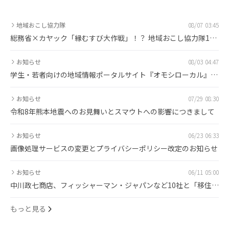
地域おこし協力隊
08/07 03:45
総務省×カヤック「縁むすび大作戦」！？ 地域おこし協力隊1万
人の目標を共に目指す〜官民で挑む地域づくりの現在地〜
お知らせ
08/03 04:47
学生・若者向けの地域情報ポータルサイト『オモシローカル』を
公開しました
お知らせ
07/29 08:30
令和8年熊本地震へのお見舞いとスマウトへの影響につきまして
お知らせ
06/23 06:33
画像処理サービスの変更とプライバシーポリシー改定のお知らせ
お知らせ
06/11 05:00
中川政七商店、フィッシャーマン・ジャパンなど10社と「移住採
用」分野で業務連携を開始しました
もっと見る