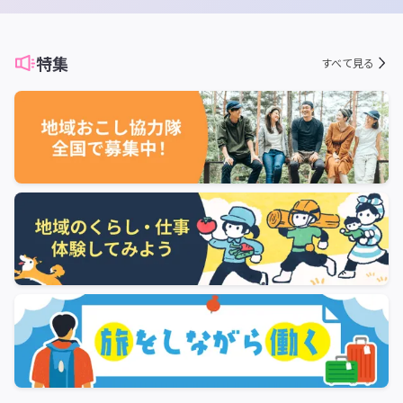
地域を盛り上げ、共に歩んでくださる方をお待ちしております。ご興
る農業ではなく、福祉の観点も取り入れ、障がい者の方々を対象とし
味をお持ちいただけましたら、ぜひお気軽にご連絡ください。 引き続
た農作業体験や、病院や介護施設に入院・入所している方々を対象と
き、やまがBASE事業協同組合をよろしくお願い申し上げます！
した味覚狩り体験などへの事業展開も予定されておられます。​ 将来的
には空き家を活用して曽爾でも新たに飲食店を経営したい！というビ
特集
すべて見る
ジョンも！​ 今後のさらなる事業展開が楽しみです。​