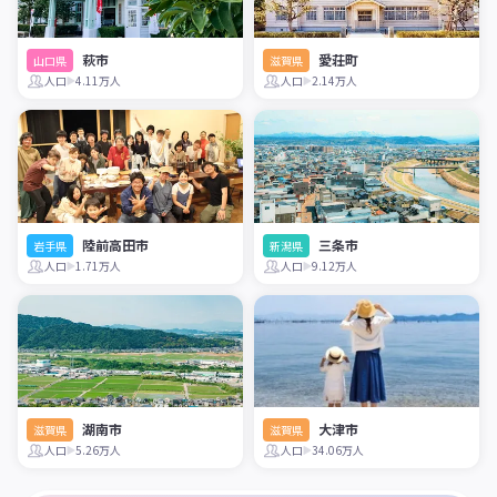
萩市
愛荘町
山口県
滋賀県
人口
4.11万人
人口
2.14万人
陸前高田市
三条市
岩手県
新潟県
人口
1.71万人
人口
9.12万人
湖南市
大津市
滋賀県
滋賀県
人口
5.26万人
人口
34.06万人