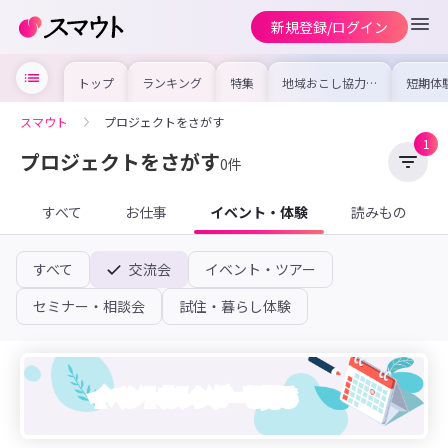
新規登録/ログイン
トップ
ランキング
特集
地域おこし協力隊
短期体
の求人やイベント
り〜数
を集めました！仕
域を知
事内容や募集条件
し移住
スマウト
プロジェクトをさがす
を比較して自分に
期体験
合った地域を見つ
1
けよう
プロジェクトをさがす
0件
すべて
お仕事
イベント・体験
読みもの
すべて
交流会
イベント・ツアー
セミナー・相談会
試住・暮らし体験
イベントカレンダーを見る