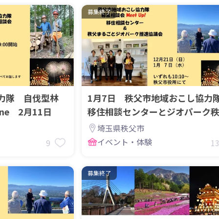
募集終了
力隊 自伐型林
1月7日 秩父市地域おこし協
ne 2月11日
移住相談センターとジオパーク
募集相談会
埼玉県秩父市
イベント・体験
9
1
募集終了