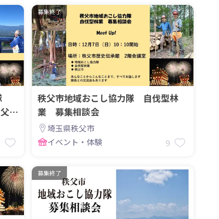
募集終了
力隊
秩父市地域おこし協力隊 自伐型林
秩父
業 募集相談会
埼玉県秩父市
イベント・体験
3
9
募集終了