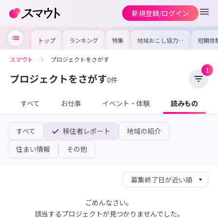
新規登録/ログイン
トップ
ランキング
特集
地域おこし協力隊
短期体
の求人やイベント
り〜数
を集めました！仕
域を知
事内容や募集条件
し移住
スマウト
プロジェクトをさがす
を比較して自分に
期体験
合った地域を見つ
1
けよう
プロジェクトをさがす
0件
すべて
お仕事
イベント・体験
読みもの
すべて
移住者レポート
地域の紹介
住まい情報
その他
ごめんなさい。
該当するプロジェクトが見つかりませんでした。