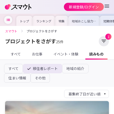
新規登録/ログイン
トップ
ランキング
特集
地域おこし協力隊
短期体
の求人やイベント
り〜数
を集めました！仕
域を知
事内容や募集条件
し移住
スマウト
プロジェクトをさがす
を比較して自分に
期体験
合った地域を見つ
1
けよう
プロジェクトをさがす
25件
すべて
お仕事
イベント・体験
読みもの
すべて
移住者レポート
地域の紹介
住まい情報
その他