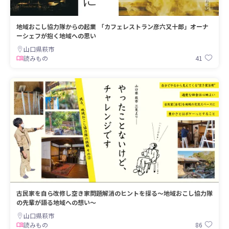
地域おこし協力隊からの起業 「カフェレストラン彦六又十郎」オーナ
ーシェフが抱く地域への思い
山口県萩市
41
読みもの
古民家を自ら改修し空き家問題解消のヒントを探る～地域おこし協力隊
の先輩が語る地域への想い～
山口県萩市
86
読みもの