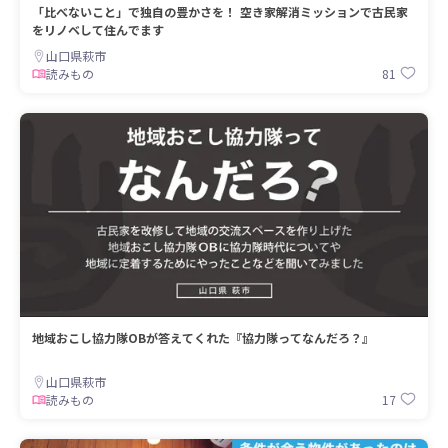
「比べないこと」で独自の豊かさを！ 空き家解消ミッションで古民家
をリノベして住んでます
山口県萩市
81
読みもの
地域おこし協力隊OBが答えてくれた『協力隊ってなんだろ？』
山口県萩市
17
読みもの