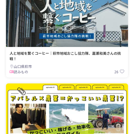
人と地域を繋ぐコーヒー｜萩市地域おこし協力隊、嘉瀬和美さんの挑
戦！
山口県萩市
26
読みもの