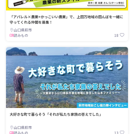
「アパレル×農業=かっこいい農業」で、上田万地域の田んぼを一緒に
守ってくれる仲間を募集！
山口県萩市
18
読みもの
大好きな町で暮らそう「それが私たち家族の答えでした」
山口県萩市
13
読みもの