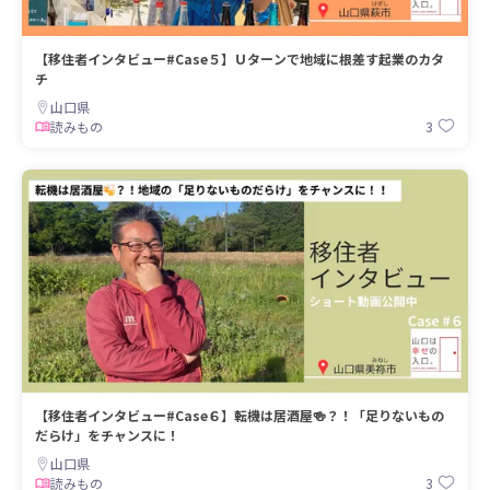
【移住者インタビュー#Case５】Ｕターンで地域に根差す起業のカタ
チ
山口県
3
読みもの
【移住者インタビュー#Case６】転機は居酒屋🍻？！「足りないもの
だらけ」をチャンスに！
山口県
3
読みもの