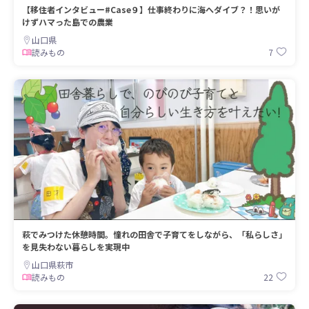
【移住者インタビュー#Case９】仕事終わりに海へダイブ？！思いが
けずハマった島での農業
山口県
7
読みもの
萩でみつけた休憩時間。憧れの田舎で子育てをしながら、「私らしさ」
を見失わない暮らしを実現中
山口県萩市
22
読みもの