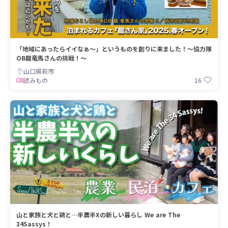
「地域にあったらイイなぁ〜」というものを創りに来ました！〜協力隊
OB龍竜馬さんの挑戦！〜
山口県萩市
16
読みもの
山と家族と犬と鶏と…半農半Xの新しい暮らし We are The
34Sassys！