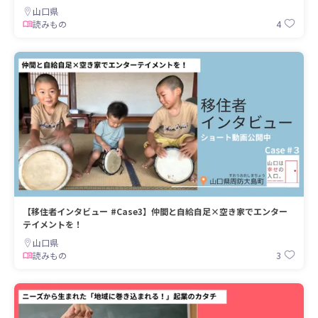
山口県
4
読みもの
【移住者インタビュー #Case3】仲間と自給自足×空き家でエンター
テイメントを！
山口県
3
読みもの