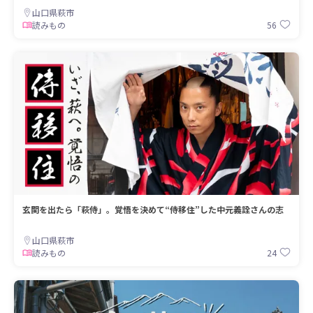
山口県萩市
56
読みもの
玄関を出たら「萩侍」。覚悟を決めて“侍移住”した中元義詮さんの志
山口県萩市
24
読みもの