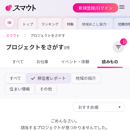
新規登録/ログイン
トップ
ランキング
特集
地域おこし協力隊
短期体
の求人やイベント
り〜数
を集めました！仕
域を知
事内容や募集条件
し移住
スマウト
プロジェクトをさがす
を比較して自分に
期体験
合った地域を見つ
1
けよう
プロジェクトをさがす
0件
すべて
お仕事
イベント・体験
読みもの
すべて
移住者レポート
地域の紹介
住まい情報
その他
ごめんなさい。
該当するプロジェクトが見つかりませんでした。