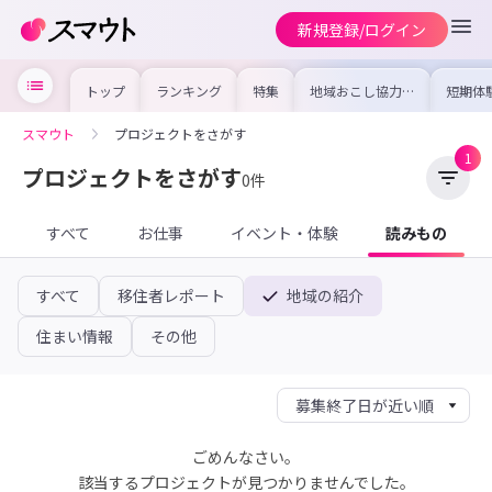
新規登録/ログイン
トップ
ランキング
特集
地域おこし協力隊
短期体
の求人やイベント
り〜数
を集めました！仕
域を知
事内容や募集条件
し移住
スマウト
プロジェクトをさがす
を比較して自分に
期体験
合った地域を見つ
1
けよう
プロジェクトをさがす
0件
すべて
お仕事
イベント・体験
読みもの
すべて
移住者レポート
地域の紹介
住まい情報
その他
ごめんなさい。
該当するプロジェクトが見つかりませんでした。