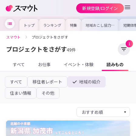
新規登録/ログイン
トップ
ランキング
特集
地域おこし協力隊
短期体
の求人やイベント
り〜数
を集めました！仕
域を知
事内容や募集条件
し移住
スマウト
プロジェクトをさがす
を比較して自分に
期体験
合った地域を見つ
1
けよう
プロジェクトをさがす
49件
すべて
お仕事
イベント・体験
読みもの
すべて
移住者レポート
地域の紹介
住まい情報
その他