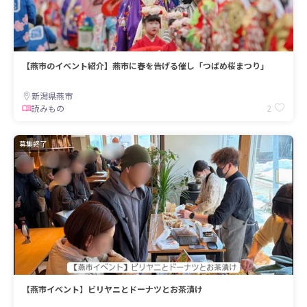
【燕市のイベント紹介】燕市に春を告げる催し「つばめ桜まつり」
新潟県燕市
2
読みもの
募集終了
【燕市イベント】ビリヤニとドーナツとお茶漬け