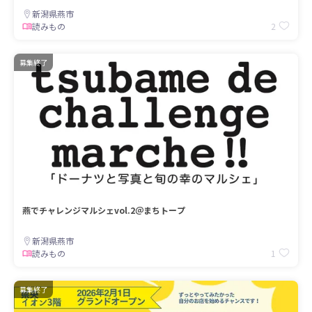
新潟県燕市
2
読みもの
募集終了
燕でチャレンジマルシェvol.2＠まちトープ
新潟県燕市
1
読みもの
募集終了