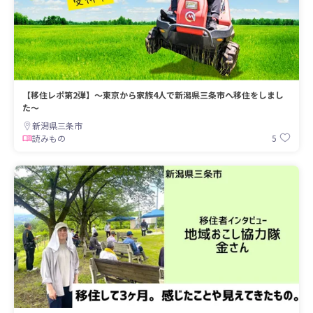
【移住レポ第2弾】～東京から家族4人で新潟県三条市へ移住をしまし
た～
新潟県三条市
5
読みもの