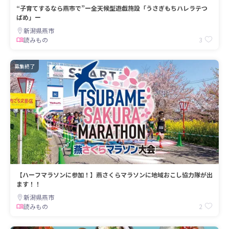
“子育てするなら燕市で”ー全天候型遊戯施設「うさぎもちハレラテつ
ばめ」ー
新潟県燕市
3
読みもの
募集終了
【ハーフマラソンに参加！】燕さくらマラソンに地域おこし協力隊が出
ます！！
新潟県燕市
2
読みもの