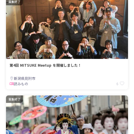
募集終了
第4回 MITSUKE Meetup を開催しました！
新潟県見附市
6
読みもの
募集終了