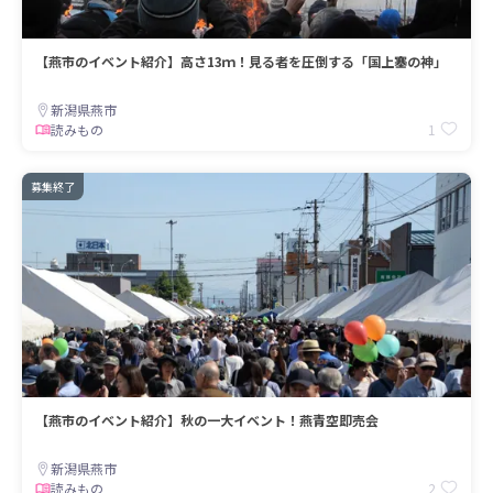
【燕市のイベント紹介】高さ13ｍ！見る者を圧倒する「国上塞の神」
新潟県燕市
1
読みもの
募集終了
【燕市のイベント紹介】秋の一大イベント！燕青空即売会
新潟県燕市
2
読みもの