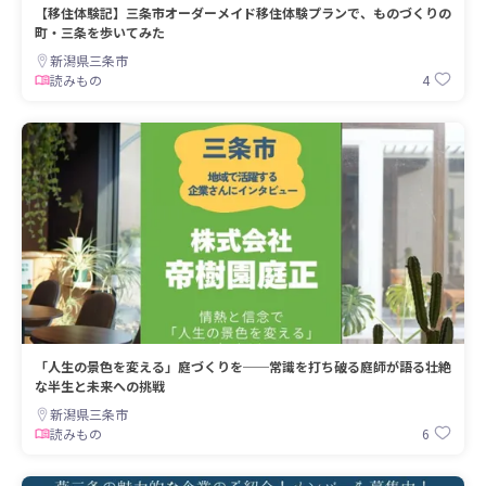
【移住体験記】三条市オーダーメイド移住体験プランで、ものづくりの
町・三条を歩いてみた
新潟県三条市
4
読みもの
「人生の景色を変える」庭づくりを──常識を打ち破る庭師が語る壮絶
な半生と未来への挑戦
新潟県三条市
6
読みもの