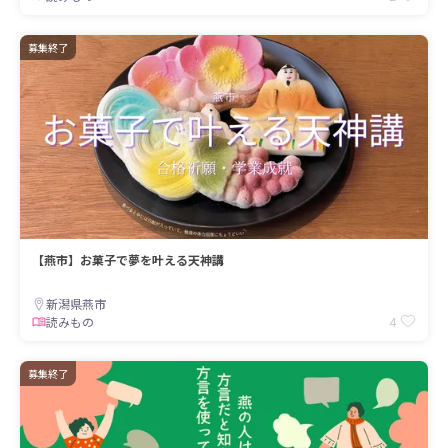
募集終了
【燕市】お菓子で夢を叶える天神講
新潟県燕市
4
読みもの
募集終了