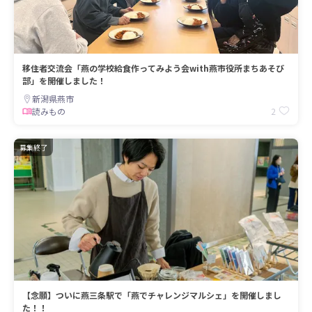
移住者交流会「燕の学校給食作ってみよう会with燕市役所まちあそび
部」を開催しました！
新潟県燕市
2
読みもの
募集終了
【念願】ついに燕三条駅で「燕でチャレンジマルシェ」を開催しまし
た！！