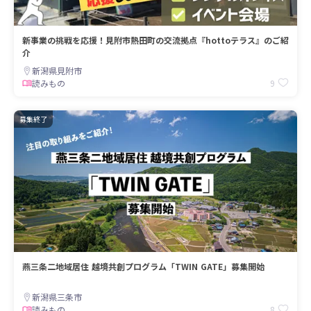
新事業の挑戦を応援！見附市熱田町の交流拠点『hottoテラス』のご紹
介
新潟県見附市
9
読みもの
募集終了
燕三条二地域居住 越境共創プログラム「TWIN GATE」募集開始
新潟県三条市
8
読みもの