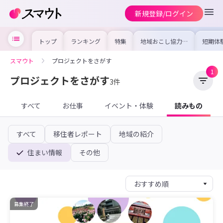
新規登録/ログイン
トップ
ランキング
特集
地域おこし協力隊
短期体
の求人やイベント
り〜数
を集めました！仕
域を知
事内容や募集条件
し移住
スマウト
プロジェクトをさがす
を比較して自分に
期体験
合った地域を見つ
1
けよう
プロジェクトをさがす
3件
すべて
お仕事
イベント・体験
読みもの
すべて
移住者レポート
地域の紹介
住まい情報
その他
募集終了