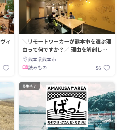
【ヴィ
＼リモートワーカーが熊本市を選ぶ理
由って何ですか？／ 理由を解剖して
みた
熊本県熊本市
読みもの
8
56
募集終了