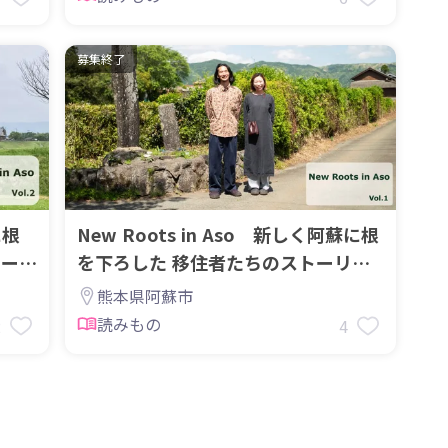
募集終了
New Roots in Aso 新しく阿蘇に根
リーで
を下ろした 移住者たちのストーリー
です。
熊本県阿蘇市
読みもの
2
4