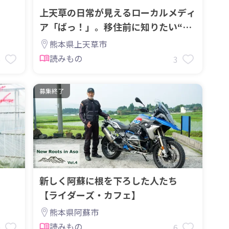
ち
上天草の日常が見えるローカルメディ
ア「ばっ！」。移住前に知りたい“暮
らしの素顔”
熊本県上天草市
読みもの
6
3
募集終了
ち
新しく阿蘇に根を下ろした人たち
【ライダーズ・カフェ】
熊本県阿蘇市
読みもの
0
6