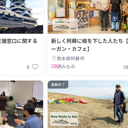
支援窓口に関する
新しく阿蘇に根を下した人たち
ーガン・カフェ】
熊本県阿蘇市
読みもの
8
3
募集終了