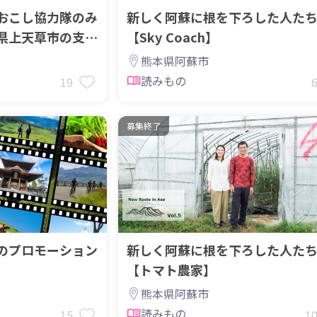
おこし協力隊のみ
新しく阿蘇に根を下ろした人た
県上天草市の支援
【Sky Coach】
熊本県阿蘇市
読みもの
19
募集終了
のプロモーション
新しく阿蘇に根を下ろした人た
【トマト農家】
熊本県阿蘇市
読みもの
15
1