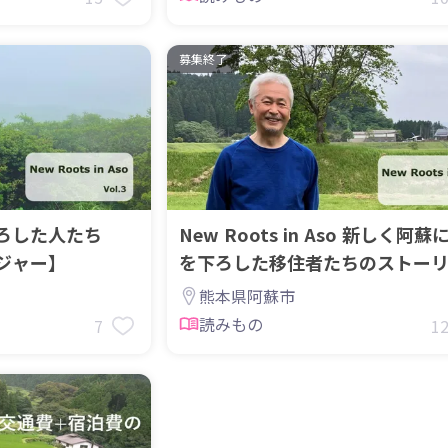
募集終了
ろした人たち
New Roots in Aso 新しく阿蘇に根
ジャー】
を下ろした移住者たちのストー
す。
熊本県阿蘇市
読みもの
7
1