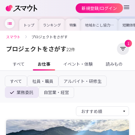
新規登録/ログイン
トップ
ランキング
特集
地域おこし協力隊
短期体
の求人やイベント
り〜数
を集めました！仕
域を知
事内容や募集条件
し移住
スマウト
プロジェクトをさがす
を比較して自分に
期体験
合った地域を見つ
1
けよう
プロジェクトをさがす
22件
すべて
お仕事
イベント・体験
読みもの
すべて
社員・職員
アルバイト・研修生
業務委託
自営業・経営