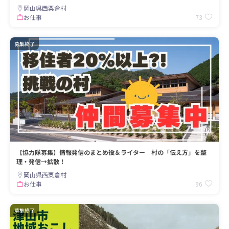
岡山県西粟倉村
73
お仕事
募集終了
【協力隊募集】情報発信のまとめ役＆ライター 村の「伝え方」を整
理・発信→拡散！
岡山県西粟倉村
96
お仕事
募集終了