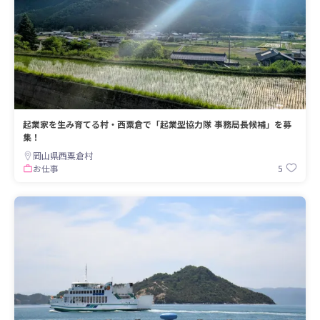
起業家を生み育てる村・西粟倉で「起業型協力隊 事務局長候補」を募
集！
岡山県西粟倉村
5
お仕事