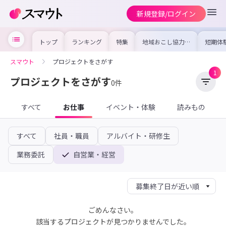
新規登録/ログイン
トップ
ランキング
特集
地域おこし協力隊
短期体
の求人やイベント
り〜数
を集めました！仕
域を知
事内容や募集条件
し移住
スマウト
プロジェクトをさがす
を比較して自分に
期体験
合った地域を見つ
1
けよう
プロジェクトをさがす
0件
すべて
お仕事
イベント・体験
読みもの
すべて
社員・職員
アルバイト・研修生
業務委託
自営業・経営
ごめんなさい。
該当するプロジェクトが見つかりませんでした。