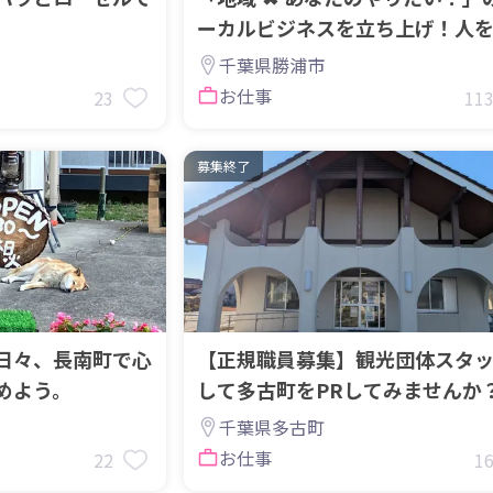
ーカルビジネスを立ち上げ！人
ぐ場、創りませんか？
千葉県勝浦市
お仕事
23
11
募集終了
日々、長南町で心
【正規職員募集】観光団体スタ
めよう。
して多古町をPRしてみませんか
千葉県多古町
お仕事
22
1