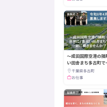
募集終了
～成田国際空港の隣
い田舎まち多古町で
か？
千葉県多古町
お仕事
募集終了