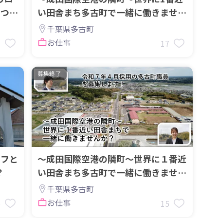
をつな
い田舎まち多古町で一緒に働きません
か？
千葉県多古町
お仕事
3
17
募集終了
ッフと
～成田国際空港の隣町～世界に１番近
？
い田舎まち多古町で一緒に働きません
か？
千葉県多古町
お仕事
6
15