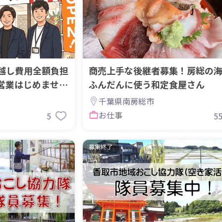
越し費用全額負担
商売上手な後継者募集！房総の
営業はじめません
ふんだんに使う和定食屋さん
千葉県南房総市
お仕事
5
5
募集終了