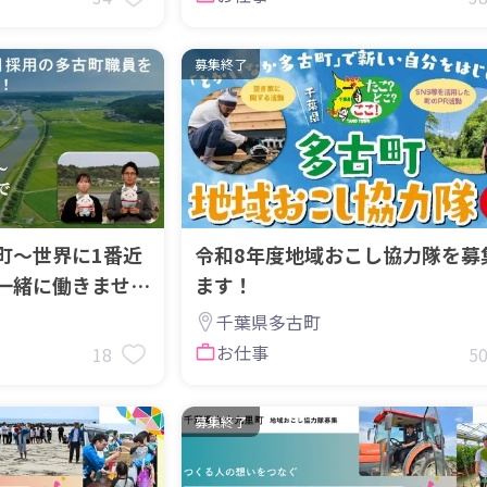
募集終了
町～世界に1番近
令和8年度地域おこし協力隊を募
一緒に働きません
ます！
千葉県多古町
お仕事
18
5
募集終了