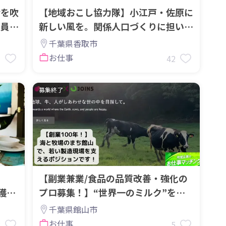
命を吹
【地域おこし協力隊】小江戸・佐原に
隊員を
新しい風を。関係人口づくりに担い手
募集
千葉県香取市
お仕事
7
42
募集終了
【副業兼業/食品の品質改善・強化の
獲
プロ募集！】“世界一のミルク”を目
指す館山の牧場です！
千葉県館山市
お仕事
8
5