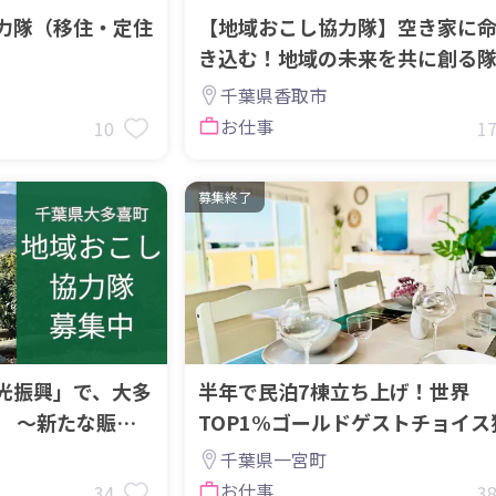
力隊（移住・定住
【地域おこし協力隊】空き家に
き込む！地域の未来を共に創る
募集！
千葉県香取市
お仕事
10
1
募集終了
光振興」で、大多
半年で民泊7棟立ち上げ！世界
。 ～新たな賑わ
TOP1%ゴールドゲストチョイス
？～
得！民泊を学びたい若者募集！
千葉県一宮町
お仕事
34
3