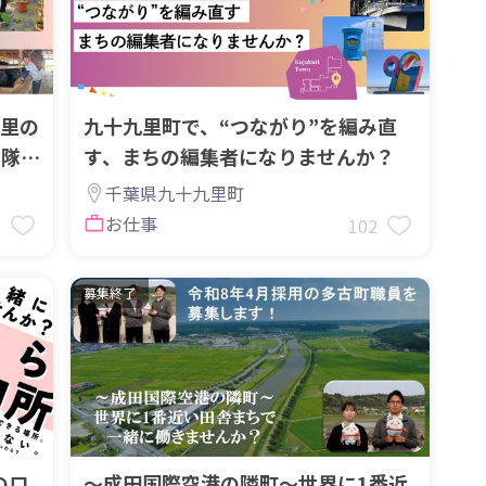
里の
九十九里町で、“つながり”を編み直
力隊募
す、まちの編集者になりませんか？
千葉県九十九里町
お仕事
3
102
募集終了
のロ
～成田国際空港の隣町～世界に1番近