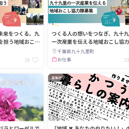
未来をつくる。九
つくる人の想いをつなぎ、九十九
を担う地域おこし
一次産業を伝える地域おこし協
集
千葉県九十九里町
お仕事
29
2
募集終了
バラとローゼルで
「地域 ✖ あなたのやりたい！」