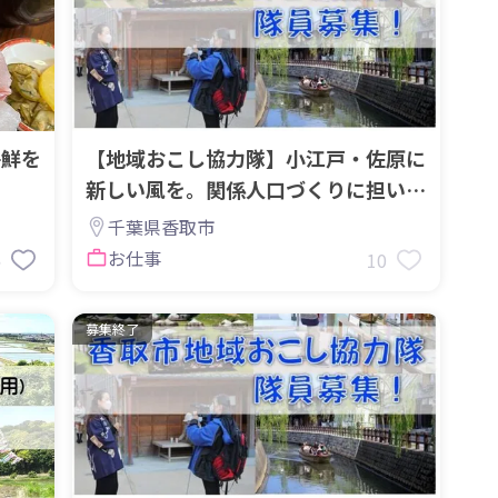
海鮮を
【地域おこし協力隊】小江戸・佐原に
新しい風を。関係人口づくりに担い手
募集
千葉県香取市
お仕事
5
10
募集終了