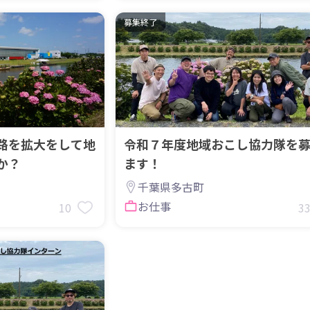
募集終了
路を拡大をして地
令和７年度地域おこし協力隊を
か？
ます！
千葉県多古町
お仕事
10
3