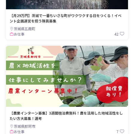
【月29万円】茨城で一番ちいさな町がワクワクする日をつくる！イベ
ント企画運営を担う隊員募集
茨城県五霞町
42
お仕事
【農業インターン募集】3週間宿泊費無料！農を活用した地域活性をし
たい方大募集！選考
茨城県那珂市
7
お仕事