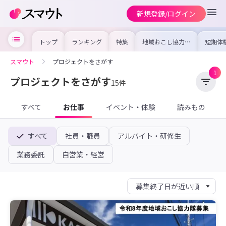
新規登録/ログイン
トップ
ランキング
特集
地域おこし協力隊
短期体
の求人やイベント
り〜数
を集めました！仕
域を知
事内容や募集条件
し移住
スマウト
プロジェクトをさがす
を比較して自分に
期体験
合った地域を見つ
1
けよう
プロジェクトをさがす
15件
すべて
お仕事
イベント・体験
読みもの
すべて
社員・職員
アルバイト・研修生
業務委託
自営業・経営