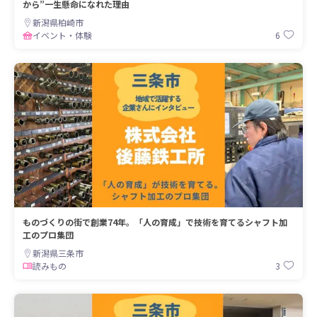
から”一生懸命になれた理由
新潟県柏崎市
6
イベント・体験
ものづくりの街で創業74年。「人の育成」で技術を育てるシャフト加
工のプロ集団
新潟県三条市
3
読みもの