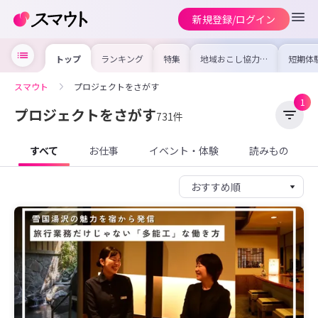
新規登録/ログイン
トップ
ランキング
特集
地域おこし協力隊
短期体
の求人やイベント
り〜数
を集めました！仕
域を知
事内容や募集条件
し移住
スマウト
プロジェクトをさがす
を比較して自分に
期体験
合った地域を見つ
1
けよう
プロジェクトをさがす
731件
すべて
お仕事
イベント・体験
読みもの