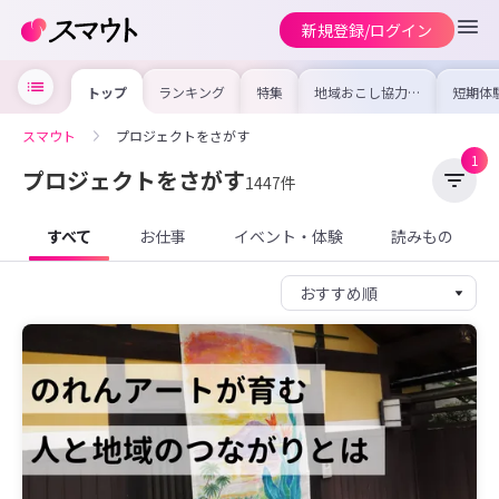
新規登録/ログイン
トップ
ランキング
特集
地域おこし協力隊
短期体
の求人やイベント
り〜数
を集めました！仕
域を知
事内容や募集条件
し移住
スマウト
プロジェクトをさがす
を比較して自分に
期体験
合った地域を見つ
1
けよう
プロジェクトをさがす
1447件
すべて
お仕事
イベント・体験
読みもの