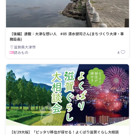
【後編】連載：大津な想い人 #05 清水健司さん(まちづくり大津・事
務局長)
滋賀県大津市
4
読みもの
【8/29大阪】「ピッタリ移住が探せる！よくばり滋賀ぐらし大相談