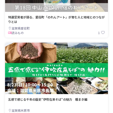
特選受賞者が語る、愛荘町「のれんアート」が育む人と地域とのつなが
りとは
滋賀県愛荘町
1
読みもの
五感で感じる千年の歴史”伊吹在来そば”の魅力 種まき編
滋賀県米原市