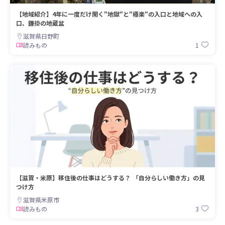
【地域紹介】4年に一度だけ開く"地獄"と"極楽"の入口と地域への入
口、鎌掛の地蔵盆
滋賀県日野町
1
読みもの
【滋賀・米原】移住後の仕事はどうする？ 「自分らしい働き方」の見
つけ方
滋賀県米原市
3
読みもの