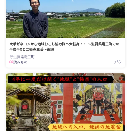
大手ゼネコンから地域おこし協力隊へ大転身！！ ～滋賀県竜王町での
半農半Xと二拠点生活～後編
滋賀県竜王町
3
読みもの