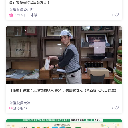
会」で愛荘町と出会おう！
滋賀県愛荘町
3
イベント・体験
【後編】連載：大津な想い人 #04 小倉康寛さん（八百與 七代目店主）
滋賀県大津市
3
読みもの