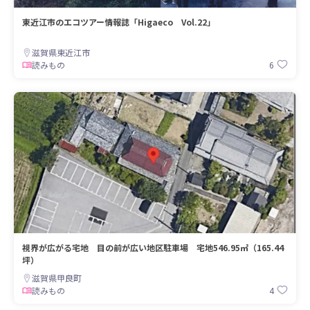
東近江市のエコツアー情報誌「Higaeco Vol.22」
滋賀県東近江市
6
読みもの
視界が広がる宅地 目の前が広い地区駐車場 宅地546.95㎡（165.44
坪）
滋賀県甲良町
4
読みもの