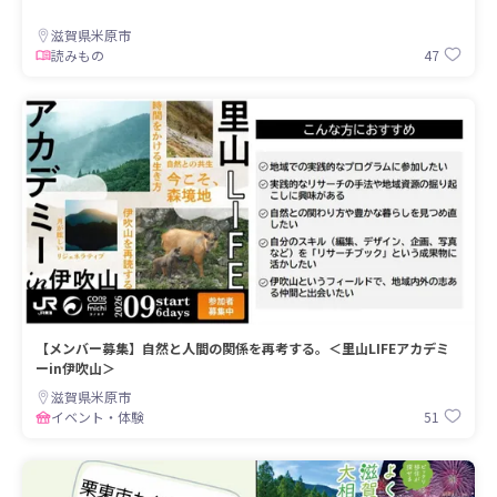
滋賀県米原市
47
読みもの
【メンバー募集】自然と人間の関係を再考する。＜里山LIFEアカデミ
ーin伊吹山＞
滋賀県米原市
51
イベント・体験