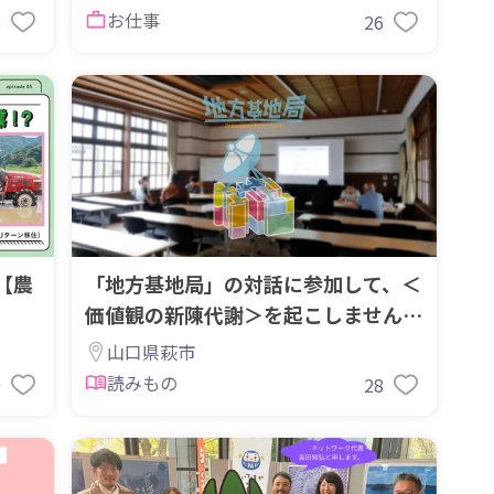
お仕事
6
26
【農
「地方基地局」の対話に参加して、＜
！
価値観の新陳代謝＞を起こしません
か？
山口県萩市
読みもの
9
28