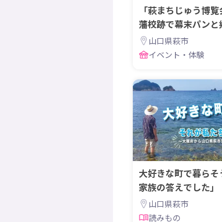
「萩まちじゅう博覧
藩校跡で幕末パンと
みませんか？
山口県萩市
イベント・体験
大好きな町で暮らそ
家族の答えでした」
山口県萩市
読みもの