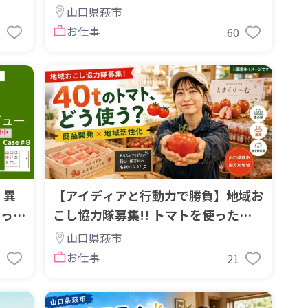
山口県萩市
お仕事
3
60
】異
【アイディアと行動力で勝負】地域お
マった
こし協力隊募集!! トマトを使った新
商品を作りませんか？
山口県萩市
お仕事
3
21