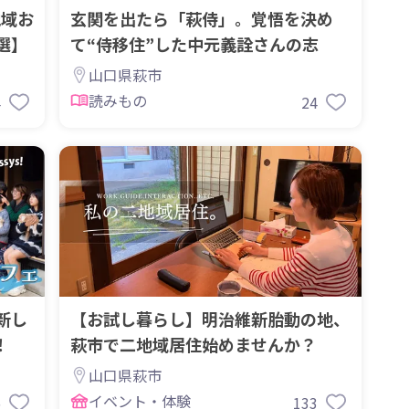
地域お
玄関を出たら「萩侍」。覚悟を決め
選】
て“侍移住”した中元義詮さんの志
山口県萩市
読みもの
4
24
新し
【お試し暮らし】明治維新胎動の地、
！
萩市で二地域居住始めませんか？
山口県萩市
イベント・体験
6
133