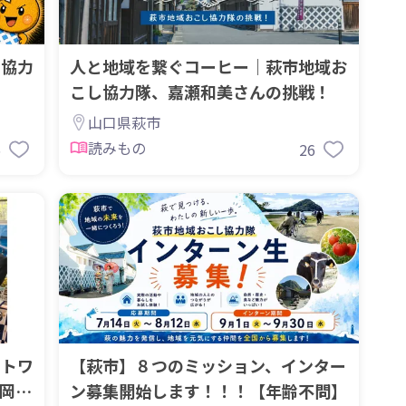
し協力
人と地域を繋ぐコーヒー｜萩市地域お
】
こし協力隊、嘉瀬和美さんの挑戦！
山口県萩市
読みもの
5
26
ットワ
【萩市】８つのミッション、インター
中岡佑
ン募集開始します！！！【年齢不問】