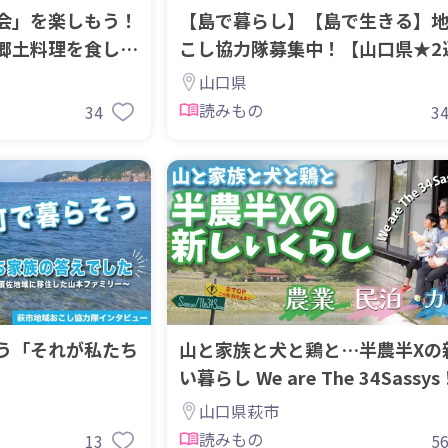
会」を楽しもう！
【島で暮らし】【島で生きる】
郷土料理を食して
こし協力隊募集中！【山口県★2
山口県
読みもの
34
3
う「それが私たち
山と家族と犬と鶏と…半農半Xの
い暮らし We are The 34Sassys
山口県萩市
読みもの
13
5