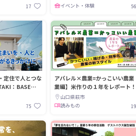
イベント・体験
17
5
・定住で人とつな
アパレル×農業=かっこいい農業
KI：BASE
業編】米作りの１年をレポート
山口県萩市
読みもの
75
1