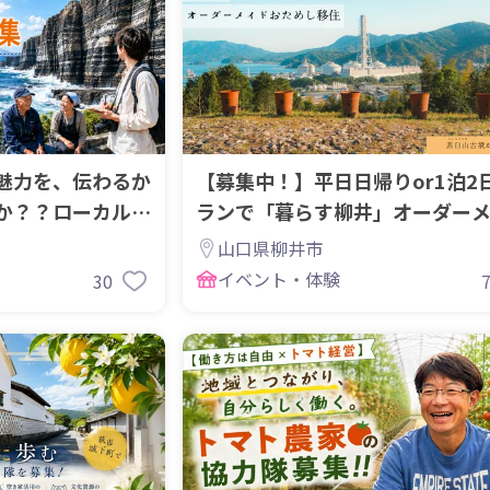
魅力を、伝わるか
【募集中！】平日日帰りor1泊2
か？？ローカルエ
ランで「暮らす柳井」オーダー
移住体験
山口県柳井市
イベント・体験
30