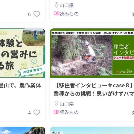
輔理事
山口県
読みもの
6
里山で、農作業体
【移住者インタビュー＃case８
業種からの挑戦！思いがけずハ
林業
山口県
読みもの
4