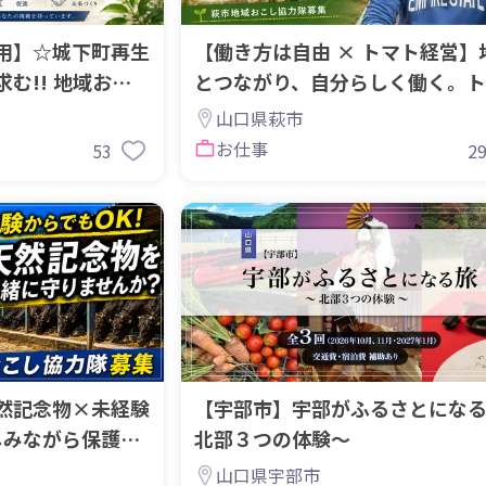
用】☆城下町再生
【働き方は自由 × トマト経営】
む!! 地域おこ
とつながり、自分らしく働く。ト
農家の協力隊募集！！
山口県萩市
お仕事
53
2
然記念物×未経験
【宇部市】宇部がふるさとにな
しみながら保護活
北部３つの体験〜
募集
山口県宇部市