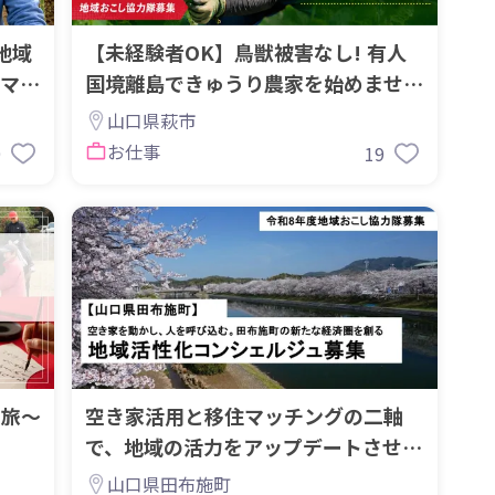
地域
【未経験者OK】鳥獣被害なし! 有人
マト
国境離島できゅうり農家を始めません
か?【週４勤務】
山口県萩市
お仕事
9
19
る旅〜
空き家活用と移住マッチングの二軸
で、地域の活力をアップデートさせる
地域おこし協力隊を募集！
山口県田布施町