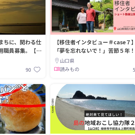
まちに、関わる仕
【移住者インタビュー＃case７
用職員募集。【週
「夢を忘れないで！」苦節５年
トハウス誕生秘話
山口県
読みもの
90