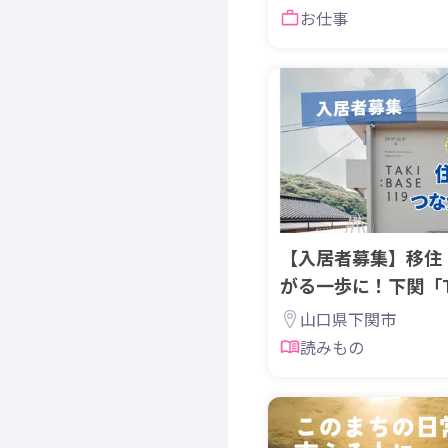
お仕事
【入居者募集】移住
がる一歩に！下関「TA
119」
山口県下関市
読みもの