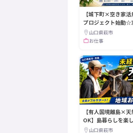
【城下町×空き家活
プロジェクト始動☆求
し協力隊！
山口県萩市
お仕事
【有人国境離島×天
OK】島暮らしを楽
動に取り組む仲間を
山口県萩市