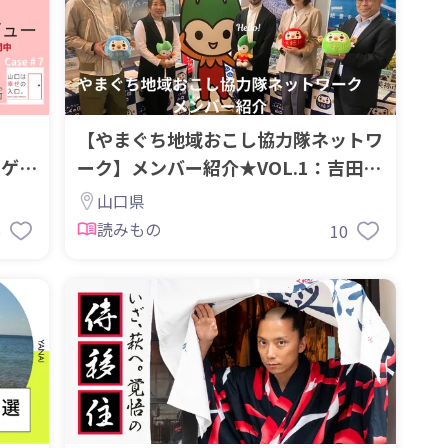
】
【やまぐち地域おこし協力隊ネットワ
！ゲス
ーク】メンバー紹介★VOL.1：吉田知
弘代表
山口県
読みもの
5
10