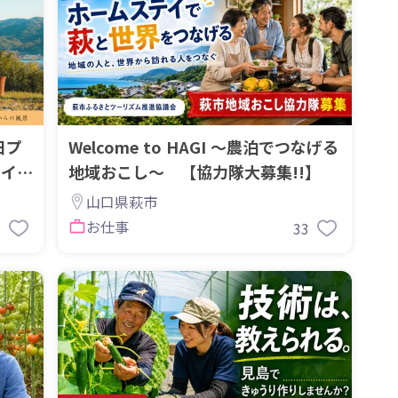
日プ
Welcome to HAGI ～農泊でつなげる
メイド
地域おこし～ 【協力隊大募集!!】
山口県萩市
お仕事
7
33