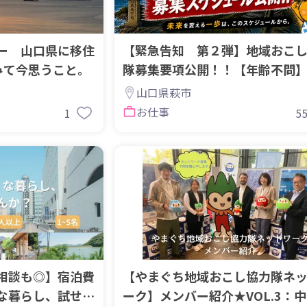
ー 山口県に移住
【緊急告知 第２弾】地域おこ
みて今思うこと。
隊募集要項公開！！【年齢不問
山口県萩市
お仕事
1
5
相談も◎】宿泊費
【やまぐち地域おこし協力隊ネ
な暮らし、試せま
ーク】メンバー紹介★VOL.3：