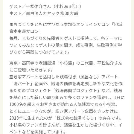
ゲスト／平松佑介さん（小杉湯 3代目）
ホスト／面白法人カヤック 柳澤 大輔
まちづくりをともに学びあう参加型オンラインサロン「地域
資本主義サロン」
毎月、まちづくりの先駆者をゲストに招待して、各テーマに
ついてみんなでゲストの話を聞き、成功事例、失敗事例を学
びながら実践につなげています。
東京・高円寺の老舗銭湯「小杉湯」の三代目、平松佑介さん
にご登壇いただきます。
空き家アパートを活用した銭湯付き（風呂なし）アパート
「湯パート」企画や、銭湯の価値を再定義し新たな文化を作
るためのプロジェクト「銭湯再興プロジェクト」など、銭湯
を基点にした新しい取り組みで多くのファンを獲得し、1日に
1000名を超えるお客さまが訪れる人気銭湯である小杉湯。
とくにユニークなのが、空き家アパート企画をきっかけに
2018年に生まれたのが「株式会社銭湯ぐらし」の存在です。
小杉湯のファンの皆さんが、銭湯を生かした場づくりや、イ
ベントなどを実施しています。