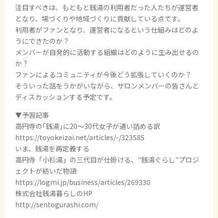
注目すべきは、もともと銭湯の利用者だった人たちが運営者
となり、場づくりや地域づくりに貢献している点です。
利用者がファンとなり、運営者になるという仕組みはどのよ
うにできたのか？
メンバーが自発的に活動する組織はどのように生み出せるの
か？
ファンによるコミュニティが今後どう拡張していくのか？
そういった話をうかがいながら、サロンメンバーの皆さんと
ディスカッションする予定です。
▼予習記事
高円寺の｢銭湯｣に20～30代女子が通い詰める訳
https://toyokeizai.net/articles/-/323585
いま、銭湯を再定義する
高円寺「小杉湯」の三代目が仕掛ける、"銭湯ぐらし"プロジ
ェクトが紡いだ物語
https://logmi.jp/business/articles/269330
株式会社銭湯暮らしのHP
http://sentogurashi.com/