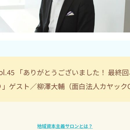
vol.45 「ありがとうございました！ 最終
り」
ゲスト／柳澤大輔（面白法人カヤックC
地域資本主義サロンとは？