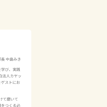
部長 中島みき
を学び、実践
面白法人カヤッ
をゲストにお
けて磨いて
場をつくる必