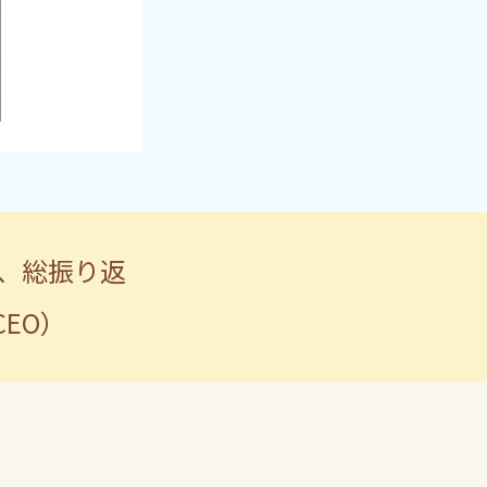
回、総振り返
EO）