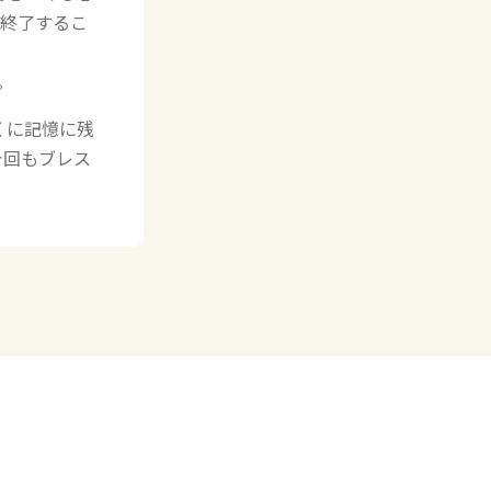
を終了するこ
。
くに記憶に残
今回もブレス