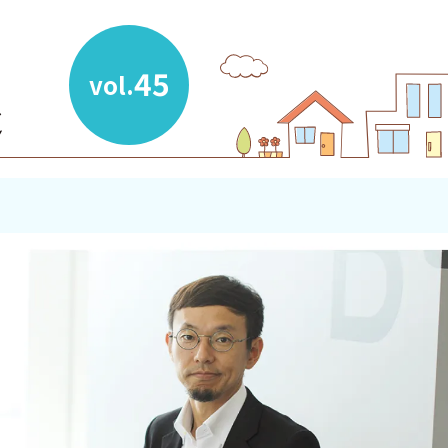
45
vol.