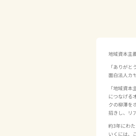
地域資本主義サ
「ありがと
面白法人カヤ
「地域資本
につなげるオ
クの柳澤を
招きし、リ
約3年にわ
いくには、