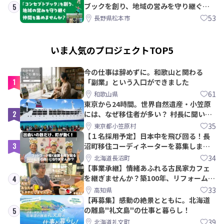
ブックを創り、地域の営みを守り継ぐ仲
5
間を集めませんか？
53
長野県松本市
いま人気のプロジェクトTOP5
今の仕事は辞めずに。和歌山と関わる
1
「副業」という入口ができました
61
和歌山県
東京から24時間。世界自然遺産・小笠原
2
には、なぜ移住者が多い？ 村長に聞いて
みた
35
東京都小笠原村
【１名採用予定】日本中を飛び回る！長
3
沼町移住コーディネーターを募集しま
す！
34
北海道長沼町
【事業承継】情緒あふれる古民家カフェ
を継ぎませんか？築100年、リフォームか
4
ら約10年！
33
高知県
【再募集】感動の絶景とともに。北海道
の離島"礼文島"の仕事と暮らし！
5
39
北海道礼文町