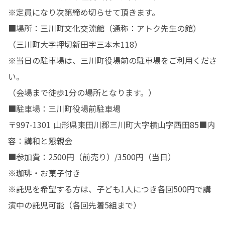
※定員になり次第締め切らせて頂きます。

■場所：三川町文化交流館（通称：アトク先生の館）

（三川町大字押切新田字三本木118）

※当日の駐車場は、三川町役場前の駐車場をご利用くださ
い。

（会場まで徒歩1分の場所となります。）

■駐車場：三川町役場前駐車場

〒997-1301 山形県東田川郡三川町大字横山字西田85■内
容：講和と懇親会

■参加費：2500円（前売り）/3500円（当日）

※珈琲・お菓子付き

※託児を希望する方は、子ども1人につき各回500円で講
演中の託児可能（各回先着5組まで）