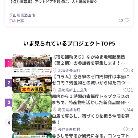
【協力隊募集】アウトドアを起点に、人と地域を繋ぐ
山形県酒田市
12
お仕事
いま見られているプロジェクトTOP5
【宿泊補助あり】ながぬま地域起業塾
1
（第２期）の参加者を募集します！
【8/21〆】
23
北海道長沼町
【コラム】空き家のゼロ円物件は本当に
2
ゼロ円？残置物との戦いから得た四つの
教訓｜新上五島町
31
長崎県新上五島町
都内から１時間の幸福度トップクラスの
3
まちで、特産物を活かした新商品開発＆
PRメンバー募集！
44
埼玉県鳩山町
白馬で暮らし、宿づくりを担う仲間を募
集！
4
22
長野県白馬村
暮らしを守るが観光になる。コンセプト