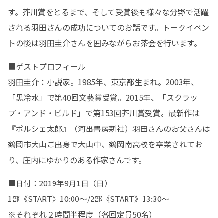
す。芥川賞をとるまで、そして受賞後も様々な分野で活躍
される羽田さんの成功についてのお話です。トークイベン
トの後は羽田圭介さんを囲みながらお茶会を行います。
■ゲストプロフィール

羽田圭介：小説家。1985年、東京都生まれ。2003年、
「黒冷水」で第40回文藝賞受賞。2015年、「スクラッ
プ・アンド・ビルド」で第153回芥川賞受賞。最新作は
『ポルシェ太郎』（河出書房新社）羽田さんのお父さんは
鶴岡市大山ご出身で大山中、鶴岡南高校を卒業されてお
り、庄内にゆかりのある作家さんです。
■日付：2019年9月1日（日）

1部《START》10:00～/2部《START》13:30～　

※それぞれ２時間半程度（各回定員50名）
