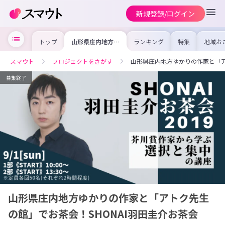
新規登録/ログイン
トップ
山形県庄内地方ゆ
ランキング
特集
地域お
かりの作家と「ア
の求人
トク先生の館」で
を集め
お茶会！SHONAI
事内容
スマウト
プロジェクトをさがす
山形県庄内地方ゆかりの作家と「ア
羽田圭介お茶会
を比較
2019 ※参加
合った
者・ボランティア
けよう
募集終了
スタッフ・応援企
業募集中
山形県庄内地方ゆかりの作家と「アトク先生
の館」でお茶会！SHONAI羽田圭介お茶会