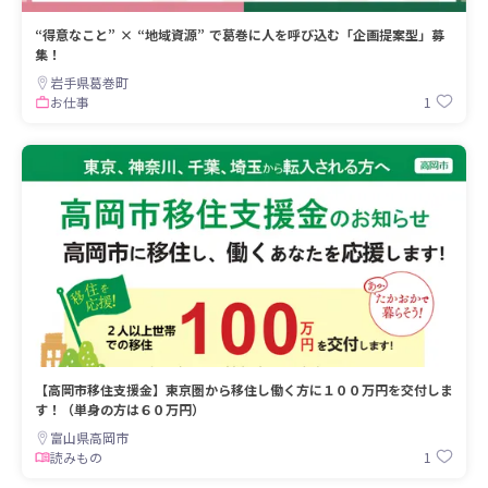
“得意なこと” × “地域資源” で葛巻に人を呼び込む「企画提案型」募
集！
岩手県葛巻町
1
お仕事
【高岡市移住支援金】東京圏から移住し働く方に１００万円を交付しま
す！（単身の方は６０万円）
富山県高岡市
1
読みもの