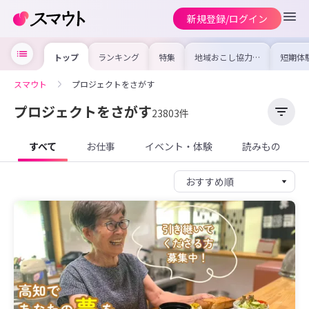
新規登録/ログイン
トップ
ランキング
特集
地域おこし協力隊
短期体
の求人やイベント
り〜数
を集めました！仕
域を知
事内容や募集条件
し移住
スマウト
プロジェクトをさがす
を比較して自分に
期体験
合った地域を見つ
けよう
プロジェクトをさがす
23803件
すべて
お仕事
イベント・体験
読みもの