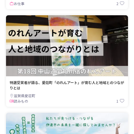
2
お仕事
特選受賞者が語る、愛荘町「のれんアート」が育む人と地域とのつなが
りとは
滋賀県愛荘町
1
読みもの