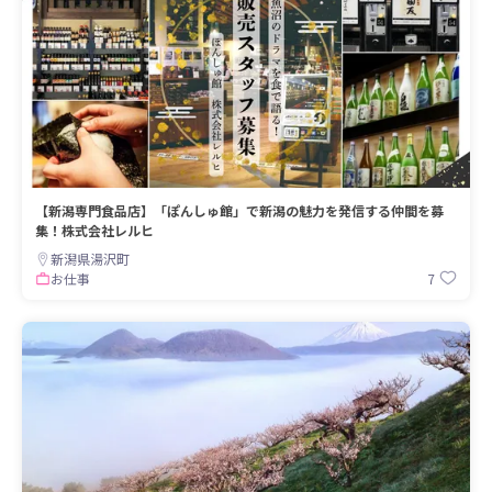
【新潟専門食品店】「ぽんしゅ館」で新潟の魅力を発信する仲間を募
集！株式会社レルヒ
新潟県湯沢町
7
お仕事