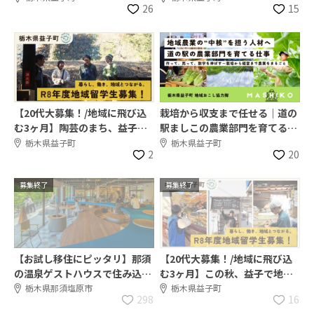
26
15
ラム
【20代大募集！/地域に飛び込
栽培から収支まで任せる｜道の
む3ヶ月】陶芸のまち、益子で
駅ましこの農業部門を育てる経
地域留学はじめませんか？
営人材へ
栃木県益子町
栃木県益子町
2
20
募集終了
募集終了
【お試し移住にピッタリ】那須
【20代大募集！/地域に飛び込
の温泉ゲストハウスで住み込み
む3ヶ月】この秋、益子で地域
お手伝い“ヤドカリ”を 募集し
留学はじめませんか？
栃木県那須塩原市
栃木県益子町
298
16
ます