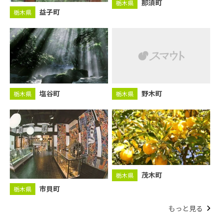
那須町
栃木県
益子町
栃木県
野木町
塩谷町
栃木県
栃木県
茂木町
栃木県
市貝町
栃木県
もっと見る