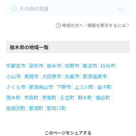
その他の支援
地域の方へ：情報を表示するには？
栃木県の地域一覧
宇都宮市
足利市
栃木市
佐野市
鹿沼市
日光市
小山市
真岡市
大田原市
矢板市
那須塩原市
さくら市
那須烏山市
下野市
上三川町
益子町
茂木町
市貝町
芳賀町
壬生町
野木町
塩谷町
高根沢町
那須町
那珂川町
このページをシェアする