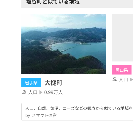
塩谷町と似ている地域
岡山県
人口
大槌町
岩手県
人口
0.99万人
人口、自然、気温、ニーズなどの観点から似ている地域を
by.︎ スマウト運営