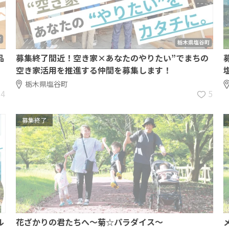
品
募集終了間近！空き家×あなたのやりたい”でまちの
空き家活用を推進する仲間を募集します！
栃木県塩谷町
4
5
募集終了
ル
花ざかりの君たちへ～菊☆パラダイス～