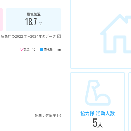
最低気温
18.7
℃
気象庁の2022年〜2024年のデータ
気温：℃
降水量：mm
協力隊 活動人数
出典：気象庁
5
人