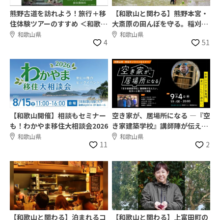
熊野古道を訪れよう！旅行＋移
【和歌山と関わる】熊野本宮・
住体験ツアーのすすめ ＜和歌
大斎原の田んぼを守る。稲刈り
山・奈良・三重・紀宝町＞
関係人口プロジェクト！
和歌山県
和歌山県
4
51
【和歌山開催】相談もセミナー
空き家が、居場所になる ―『空
も！わかやま移住大相談会2026
き家建築学校』講師陣が伝えた
い、住まいと場づくり実践―
和歌山県
和歌山県
11
2
【和歌山と関わる】泊まれるコ
【和歌山と関わる】上富田町の