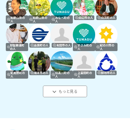
和歌山県の
和歌山県の
みなべ町の
田辺市の人
白浜町の人
人
人
人
那智勝浦町
由良町の人
有田市の人
すさみ町の
紀の川市の
の人
人
人
紀美野町の
橋本市の人
日高川町の
上富田町の
御坊市の人
人
人
人
もっと見る