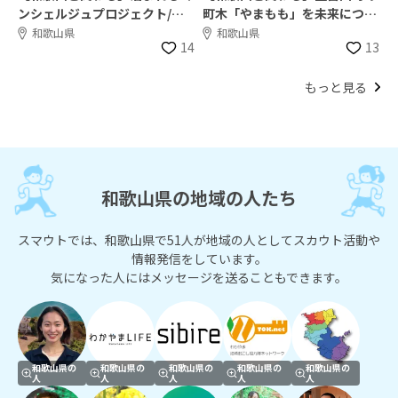
ンシェルジュプロジェクト/田
町木「やまもも」を未来につな
辺の居酒屋がゲストハウスを始
ぐ、6次産業化の現場をリアル
和歌山県
和歌山県
14
13
めます
体験
もっと見る
和歌山県の地域の人たち
スマウトでは、和歌山県で51人が地域の人としてスカウト活動や
情報発信をしています。
気になった人にはメッセージを送ることもできます。
和歌山県の
和歌山県の
和歌山県の
和歌山県の
和歌山県の
人
人
人
人
人