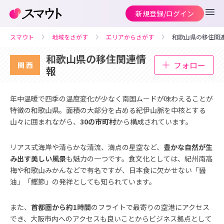
新規登録/ログイン
スマウト
地域をさがす
エリアからさがす
和歌山県の移住関
和歌山県の移住関連情
フォロー
関西
報
年中温暖で四季の温度変化が少なく南国ムードが味わえることが
特徴の和歌山県。面積の大部分を占める紀伊山脈を中核とする
山々に囲まれながら、
30の市町村
から構成されています。
リアス式海岸や清らかな清流、満点の星空など、
豊かな自然が生
み出す美しい風景
も魅力の一つです。食文化としては、紀州南高
梅や和歌山みかんなどで有名ですが、日本食に欠かせない「醤
油」「鰹節」の発祥としても知られています。
また、
首都圏から約1時間
のフライトで最寄りの空港にアクセス
でき、大阪市内へのアクセスも良いことからビジネス拠点として