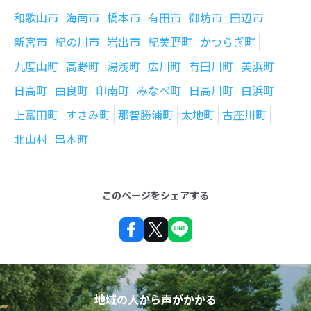
和歌山市
海南市
橋本市
有田市
御坊市
田辺市
新宮市
紀の川市
岩出市
紀美野町
かつらぎ町
九度山町
高野町
湯浅町
広川町
有田川町
美浜町
日高町
由良町
印南町
みなべ町
日高川町
白浜町
上富田町
すさみ町
那智勝浦町
太地町
古座川町
北山村
串本町
このページをシェアする
地域の人から声がかかる