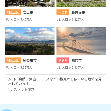
岩出市
藤井寺市
和歌山県
大阪府
人口
5.40万人
人口
6.21万人
紀の川市
鳴門市
和歌山県
徳島県
人口
5.56万人
人口
5.33万人
人口、自然、気温、ニーズなどの観点から似ている地域を算
出しています。
by.︎ スマウト運営