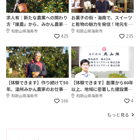
求人有｜新たな農業への関わり
お菓子の街・海南で、スイーツ
方「援農」から、みかん農家の
と乾物の魅力を発信！地元を盛
仕事・暮らしを体験！仲間との
り上げる食品卸売会社でのお仕
和歌山県海南市
和歌山県海南市
425
235
交流も
事体験
【体験できます】作り続けて50
【体験できます】創業から60年
年。温州みかん農家のお仕事体
以上、地域に密着した建設業の
験体験を募集！｜西岡農園
お仕事体験募集｜株式会社 丸山
和歌山県海南市
和歌山県海南市
166
4
組
もっと見る