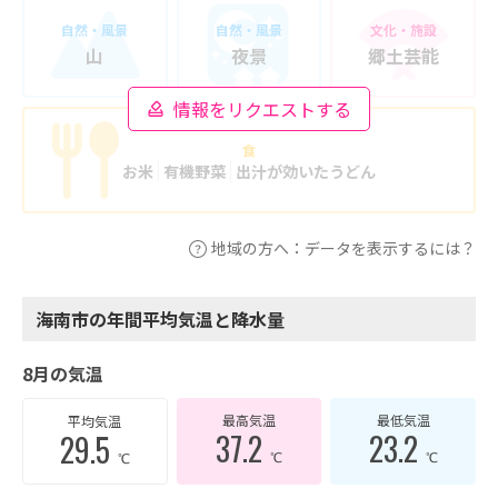
自然・風景
自然・風景
文化・施設
山
夜景
郷土芸能
情報をリクエストする
食
お米
有機野菜
出汁が効いたうどん
地域の方へ：データを表示するには？
海南市の年間平均気温と降水量
8月の気温
最高気温
最低気温
平均気温
37.2
23.2
29.5
℃
℃
℃