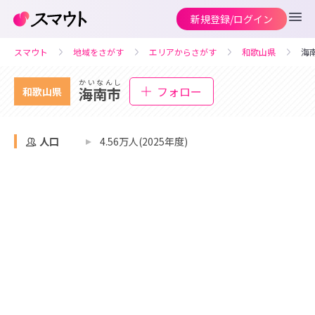
新規登録/ログイン
スマウト
地域をさがす
エリアからさがす
和歌山県
海
かいなんし
フォロー
海南市
和歌山県
人口
4.56万人(2025年度)