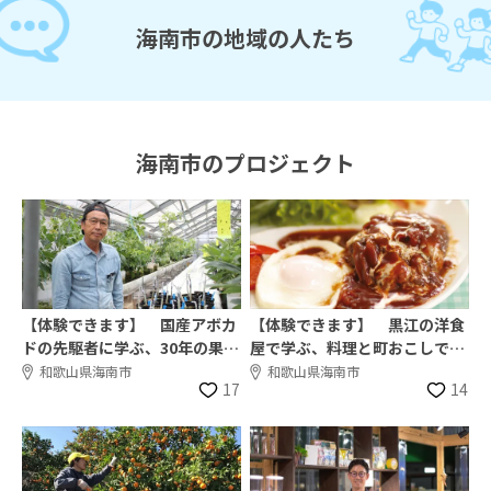
海南市の地域の人たち
海南市のプロジェクト
【体験できます】 国産アボカ
【体験できます】 黒江の洋食
ドの先駆者に学ぶ、30年の果樹
屋で学ぶ、料理と町おこしで地
農業と複合栽培
域をつなぐ仕事
和歌山県海南市
和歌山県海南市
17
14