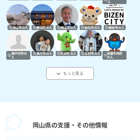
人
津山市の人
勝央町の人
岡山市の人
総社市の人
備前市の人
瀬戸内市の
美作市の人
矢掛町の人
玉野市の人
吉備中央町
人
の人
もっと見る
岡山県の
支援・その他情報