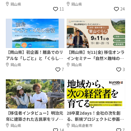
し入門」
つなぐふたつのまち～」を開
岡山県
岡山県
11
24
催！
【岡山県】初企画！離島でのリ
【岡山県】9/11(金) 移住オンラ
アルな「しごと」と「くらし」
インセミナー「自然×趣味の暮
を体験してみませんか？
らし（里山ぐらし）」
岡山県
岡山県
7
3
【移住者インタビュー】明治元
28卒夏2days！会社の次を創
年に建築された古⺠家をリノベ
る、新規プロジェクトに参画す
し、⾃給⾃⾜の⽥舎暮らしを実
る仲間を募集！＠岡山
岡山県
岡山県倉敷市
14
7