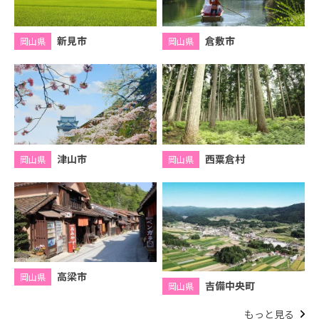
新見市
倉敷市
岡山県
岡山県
津山市
西粟倉村
岡山県
岡山県
高梁市
岡山県
吉備中央町
岡山県
もっと見る