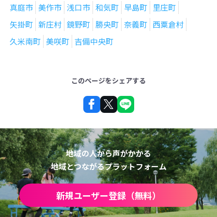
真庭市
美作市
浅口市
和気町
早島町
里庄町
矢掛町
新庄村
鏡野町
勝央町
奈義町
西粟倉村
久米南町
美咲町
吉備中央町
このページをシェアする
地域の人から声がかかる
地域とつながるプラットフォーム
新規ユーザー登録（無料）