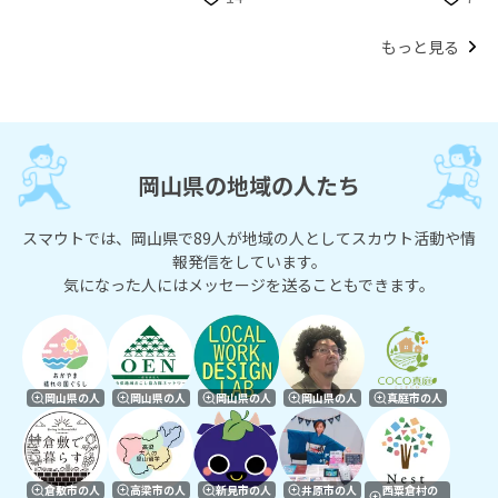
現！
もっと見る
岡山県の地域の人たち
スマウトでは、岡山県で89人が地域の人としてスカウト活動や情
報発信をしています。
気になった人にはメッセージを送ることもできます。
岡山県の人
岡山県の人
岡山県の人
岡山県の人
真庭市の人
倉敷市の人
高梁市の人
新見市の人
井原市の人
西粟倉村の