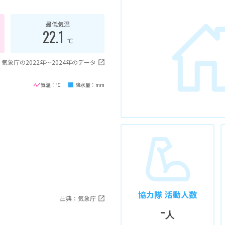
最低気温
22.1
℃
気象庁の2022年〜2024年のデータ
気温：℃
降水量：mm
協力隊 活動人数
出典：気象庁
-
人