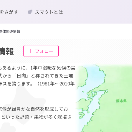
をさがす
スマウトとは
移住関連情報
情報
フォロー
もあるように、1年中温暖な気候の宮
代から「日向」と称されてきた土地
ラス
を誇ります。（1981年～2010年
気候が緑豊かな自然を形成してお
ーといった野菜・果物が多く栽培さ