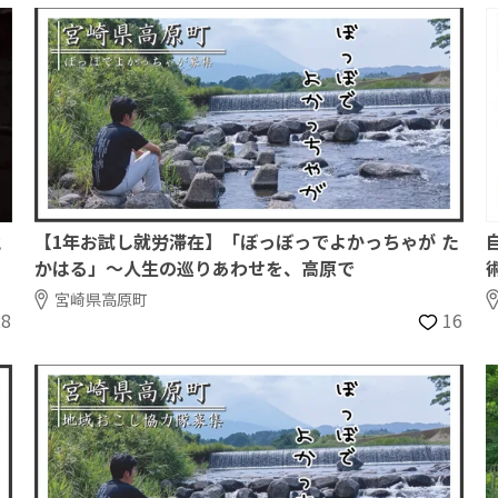
と
【1年お試し就労滞在】「ぼっぼっでよかっちゃが た
かはる」～人生の巡りあわせを、高原で
宮崎県高原町
28
16