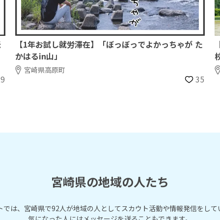
伝
【1年お試し就労滞在】「ぼっぼっでよかっちゃが た
かはるin山」
宮崎県高原町
29
35
宮崎県の地域の人たち
トでは、宮崎県で92人が地域の人としてスカウト活動や情報発信をして
気になった人にはメッセージを送ることもできます。