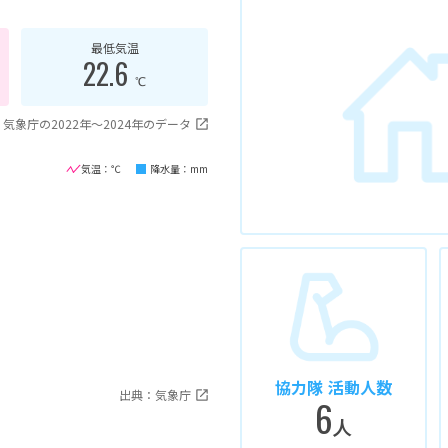
最低気温
22.6
℃
気象庁の2022年〜2024年のデータ
気温：℃
降水量：mm
協力隊 活動人数
出典：気象庁
6
人