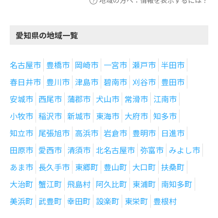
地域の方へ：情報を表示するには？
愛知県の地域一覧
名古屋市
豊橋市
岡崎市
一宮市
瀬戸市
半田市
春日井市
豊川市
津島市
碧南市
刈谷市
豊田市
安城市
西尾市
蒲郡市
犬山市
常滑市
江南市
小牧市
稲沢市
新城市
東海市
大府市
知多市
知立市
尾張旭市
高浜市
岩倉市
豊明市
日進市
田原市
愛西市
清須市
北名古屋市
弥富市
みよし市
あま市
長久手市
東郷町
豊山町
大口町
扶桑町
大治町
蟹江町
飛島村
阿久比町
東浦町
南知多町
美浜町
武豊町
幸田町
設楽町
東栄町
豊根村