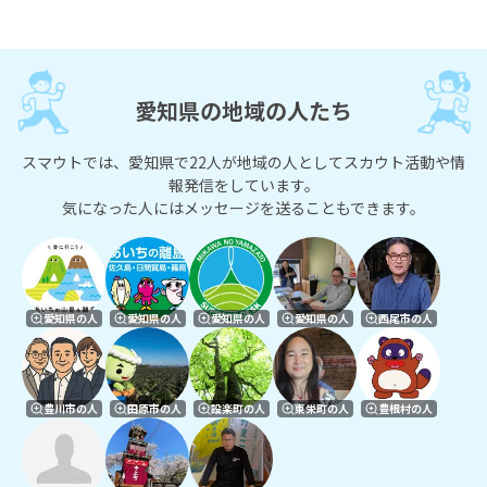
愛知県の地域の人たち
スマウトでは、愛知県で22人が地域の人としてスカウト活動や情
報発信をしています。
気になった人にはメッセージを送ることもできます。
愛知県の人
愛知県の人
愛知県の人
愛知県の人
西尾市の人
豊川市の人
田原市の人
設楽町の人
東栄町の人
豊根村の人