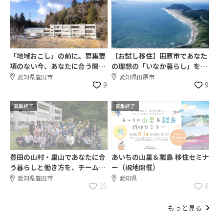
「地域おこし」の前に。募集要
【お試し移住】田原市であなた
項のない今、あなたに合う関わ
の理想の「いなか暮らし」を探
り方を話しませんか
してみませんか？
愛知県豊田市
愛知県田原市
9
9
募集終了
募集終了
豊田の山村・里山であなたに合
あいちの山里＆離島 移住セミナ
う暮らしと働き方を、チーム豊
ー（現地開催）
田と一緒に探しましょう！
愛知県豊田市
愛知県
25
8
もっと見る