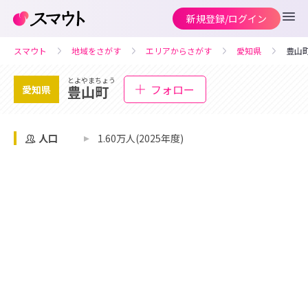
新規登録/ログイン
スマウト
地域をさがす
エリアからさがす
愛知県
豊山
とよやまちょう
フォロー
豊山町
愛知県
人口
1.60万人(2025年度)