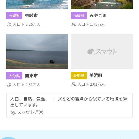
壱岐市
みやこ町
長崎県
福岡県
人口
2.26万人
人口
1.75万人
美浜町
国東市
愛知県
大分県
人口
2.01万人
人口
2.31万人
人口、自然、気温、ニーズなどの観点から似ている地域を算
出しています。
by.︎ スマウト運営