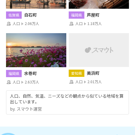
白石町
芦屋町
佐賀県
福岡県
人口
2.06万人
人口
1.18万人
美浜町
水巻町
愛知県
福岡県
人口
2.01万人
人口
2.63万人
人口、自然、気温、ニーズなどの観点から似ている地域を算
出しています。
by.︎ スマウト運営