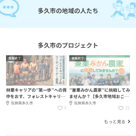
多久市の地域の人たち
多久市のプロジェクト
募集終了
募集終了
林業キャリアの”第一歩”への背
”兼業みかん農家”に挑戦してみ
中をおす、フォレストキャリア
ませんか？【多久市地域おこし
コーディネーターを募集！
協力隊】2名募集
佐賀県多久市
佐賀県多久市
9
29
もっと見る