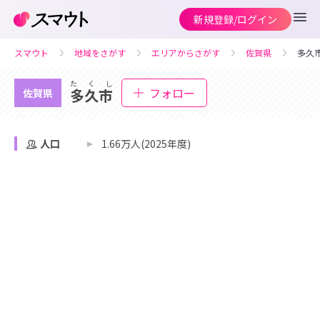
新規登録/ログイン
スマウト
地域をさがす
エリアからさがす
佐賀県
多久
たくし
フォロー
多久市
佐賀県
人口
1.66万人(2025年度)