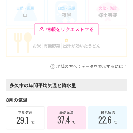
自然・風景
自然・風景
文化・施設
山
夜景
郷土芸能
情報をリクエストする
食
お米
有機野菜
出汁が効いたうどん
地域の方へ：データを表示するには？
多久市の年間平均気温と降水量
8月の気温
最高気温
最低気温
平均気温
37.4
22.6
29.1
℃
℃
℃