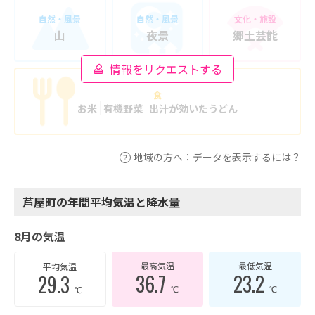
自然・風景
自然・風景
文化・施設
山
夜景
郷土芸能
情報をリクエストする
食
お米
有機野菜
出汁が効いたうどん
地域の方へ：データを表示するには？
芦屋町の年間平均気温と降水量
8月の気温
最高気温
最低気温
平均気温
36.7
23.2
29.3
℃
℃
℃