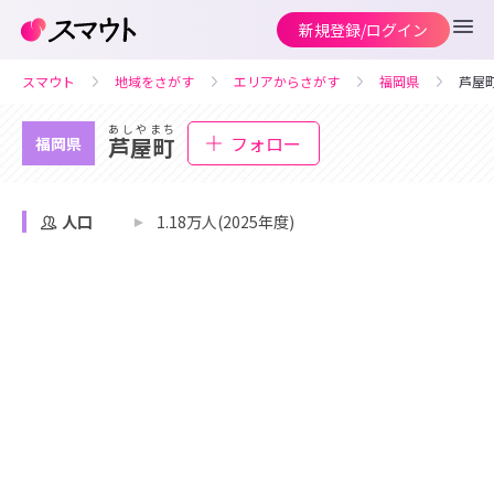
新規登録/ログイン
スマウト
地域をさがす
エリアからさがす
福岡県
芦屋
あしやまち
フォロー
芦屋町
福岡県
人口
1.18万人(2025年度)