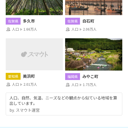
多久市
白石町
佐賀県
佐賀県
人口
1.66万人
人口
2.06万人
美浜町
みやこ町
愛知県
福岡県
人口
2.01万人
人口
1.75万人
人口、自然、気温、ニーズなどの観点から似ている地域を算
出しています。
by.︎ スマウト運営