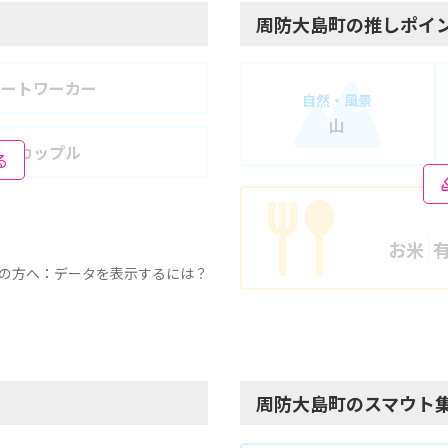
周防大島町の推しポイ
モートワーカー
自然・風景
山
婦・カップル
る
お米
の方へ：データを表示するには？
周防大島町のスマウト