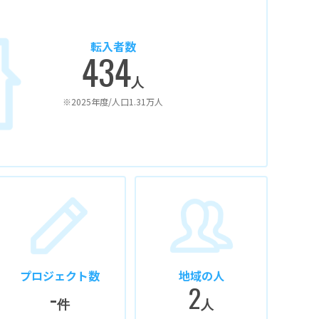
転入者数
434
人
※2025年度/人口1.31万人
プロジェクト数
地域の人
-
2
件
人