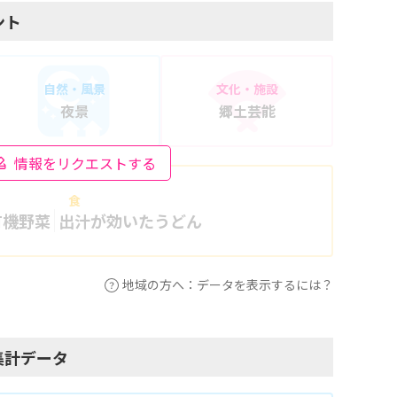
ント
自然・風景
文化・施設
夜景
郷土芸能
情報をリクエストする
食
有機野菜
出汁が効いたうどん
地域の方へ：データを表示するには？
集計データ