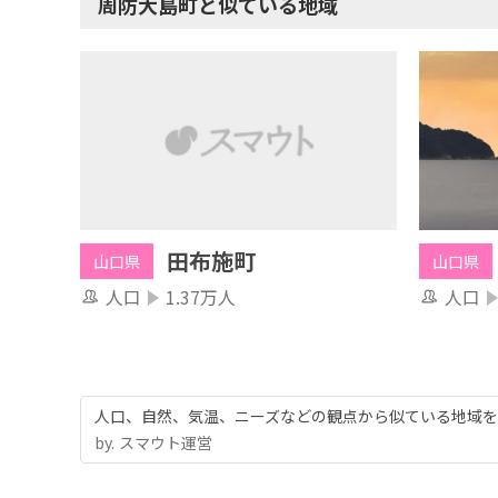
周防大島町と似ている地域
田布施町
山口県
山口県
人口
1.37万人
人口
人口、自然、気温、ニーズなどの観点から似ている地域を
by.︎ スマウト運営