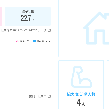
最低気温
22.7
℃
気象庁の2022年〜2024年のデータ
気温：℃
降水量：mm
協力隊 活動人数
出典：気象庁
4
人