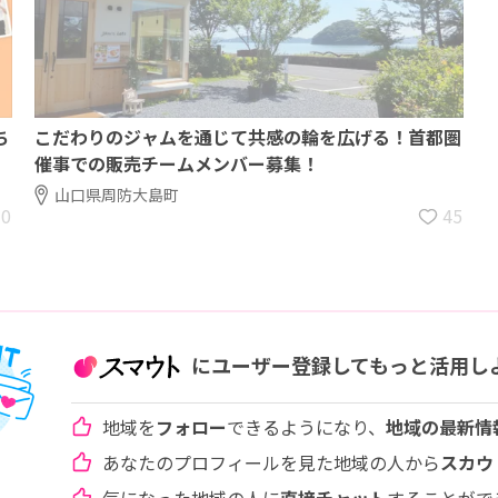
ち
こだわりのジャムを通じて共感の輪を広げる！首都圏
催事での販売チームメンバー募集！
山口県周防大島町
10
45
にユーザー登録してもっと活用し
地域を
フォロー
できるようになり、
地域の最新情
あなたのプロフィールを見た地域の人から
スカウ
気になった地域の人に
直接チャット
することがで