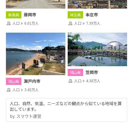
藤岡市
本庄市
群馬県
埼玉県
人口
6.01万人
人口
7.39万人
笠岡市
岡山県
人口
4.38万人
瀬戸内市
岡山県
人口
3.45万人
人口、自然、気温、ニーズなどの観点から似ている地域を算
出しています。
by.︎ スマウト運営