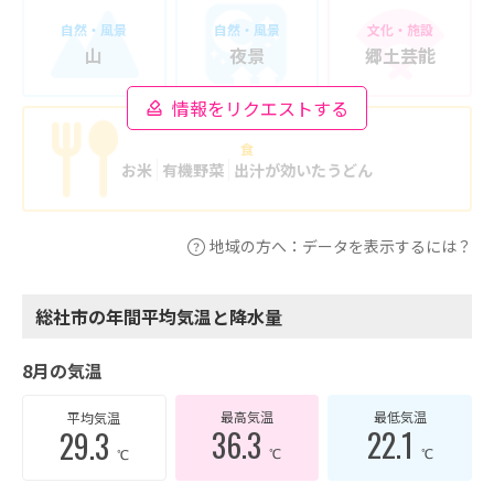
自然・風景
自然・風景
文化・施設
山
夜景
郷土芸能
情報をリクエストする
食
お米
有機野菜
出汁が効いたうどん
地域の方へ：データを表示するには？
総社市の年間平均気温と降水量
8月の気温
最高気温
最低気温
平均気温
36.3
22.1
29.3
℃
℃
℃