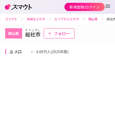
新規登録/ログイン
スマウト
地域をさがす
エリアからさがす
岡山県
総社
そうじやし
フォロー
総社市
岡山県
人口
6.69万人(2025年度)