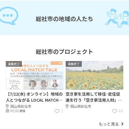
総社市の地域の人たち
総社市のプロジェクト
募集終了
募集終了
【7/22(水) オンライン】地域の
空き家を活用して移住･定住促
人とつながる LOCAL MATCH
進を行う「空き家活用人材」を
TALK 〜人口が増え続ける総社
募集！
岡山県総社市
岡山県総社市
3
44
07/22 開催
市の秘密と創業を促す地域の力
〜
もっと見る