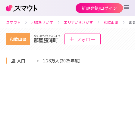
新規登録/ログイン
スマウト
地域をさがす
エリアからさがす
和歌山県
那
なちかつうらちょう
フォロー
和歌山県
那智勝浦町
人口
1.28万人(2025年度)