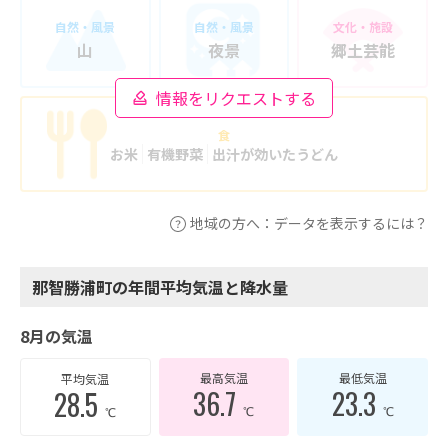
自然・風景
自然・風景
文化・施設
山
夜景
郷土芸能
情報をリクエストする
食
お米
有機野菜
出汁が効いたうどん
地域の方へ：データを表示するには？
那智勝浦町の年間平均気温と降水量
8月の気温
最高気温
最低気温
平均気温
36.7
23.3
28.5
℃
℃
℃