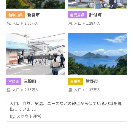
新宮市
肝付町
和歌山県
鹿児島県
人口
2.50万人
人口
1.28万人
三股町
熊野市
宮崎県
三重県
人口
2.55万人
人口
1.37万人
人口、自然、気温、ニーズなどの観点から似ている地域を算
出しています。
by.︎ スマウト運営