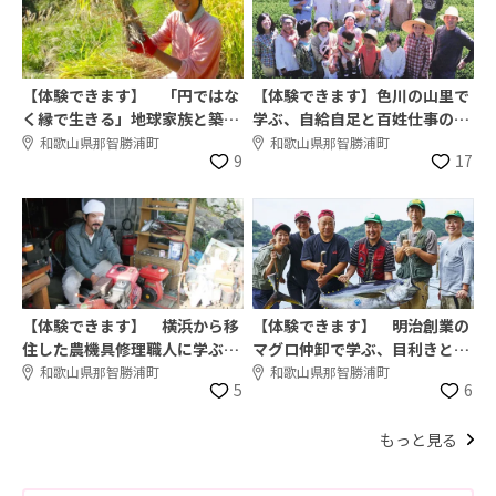
【体験できます】 「円ではな
【体験できます】色川の山里で
く縁で生きる」地球家族と築く
学ぶ、自給自足と百姓仕事の暮
自給的な暮らし
らし
和歌山県那智勝浦町
和歌山県那智勝浦町
9
17
【体験できます】 横浜から移
【体験できます】 明治創業の
住した農機具修理職人に学ぶ、
マグロ仲卸で学ぶ、目利きと持
田舎での仕事づくり
続可能な漁業
和歌山県那智勝浦町
和歌山県那智勝浦町
5
6
もっと見る