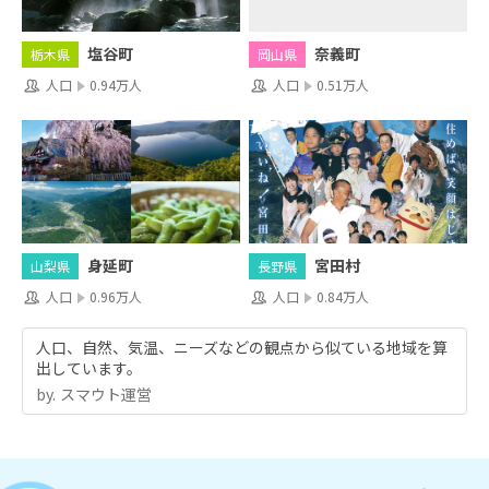
奈義町
塩谷町
岡山県
栃木県
人口
0.51万人
人口
0.94万人
身延町
宮田村
山梨県
長野県
人口
0.96万人
人口
0.84万人
人口、自然、気温、ニーズなどの観点から似ている地域を算
出しています。
by.︎ スマウト運営