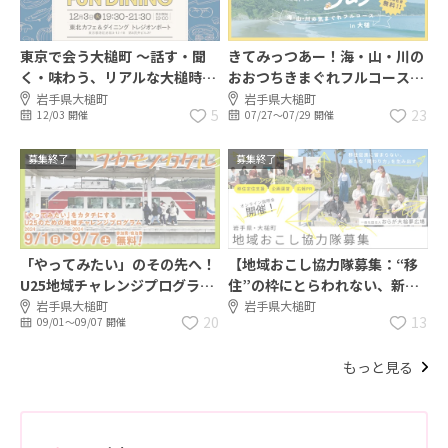
東京で会う大槌町 ～話す・聞
きてみっつあー！海・山・川の
く・味わう、リアルな大槌時間
おおつちきまぐれフルコース☆
～
移住体験ツアー開催☆
岩手県大槌町
岩手県大槌町
5
23
12/03 開催
07/27〜07/29 開催
募集終了
募集終了
「やってみたい」のその先へ！
【地域おこし協力隊募集：“移
U25地域チャレンジプログラム
住”の枠にとらわれない、新た
『ワカモノカケル』参加者募
な取り組みへ】岩手県大槌町
岩手県大槌町
岩手県大槌町
20
13
09/01〜09/07 開催
集！
もっと見る