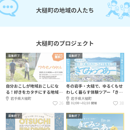
大槌町の地域の人たち
大槌町のプロジェクト
募集終了
募集終了
自分おこしが地域おこしにな
冬の岩手・大槌で、ゆるくもせ
る！好きをカタチにする地域チ
わしく暮らす体験ツアー「きて
ャレンジプログラム『ワカモノ
みっつあー」開催！
岩手県大槌町
岩手県大槌町
26
38
02/08〜02/10 開催
カケル』
募集終了
募集終了