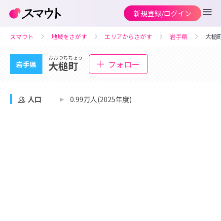
新規登録/ログイン
スマウト
地域をさがす
エリアからさがす
岩手県
大槌
おおつちちょう
フォロー
大槌町
岩手県
人口
0.99万人(2025年度)