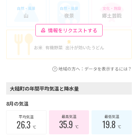
自然・風景
自然・風景
文化・施設
山
夜景
郷土芸能
情報をリクエストする
食
お米
有機野菜
出汁が効いたうどん
地域の方へ：データを表示するには？
大槌町の年間平均気温と降水量
8月の気温
最高気温
最低気温
平均気温
35.9
19.8
26.3
℃
℃
℃