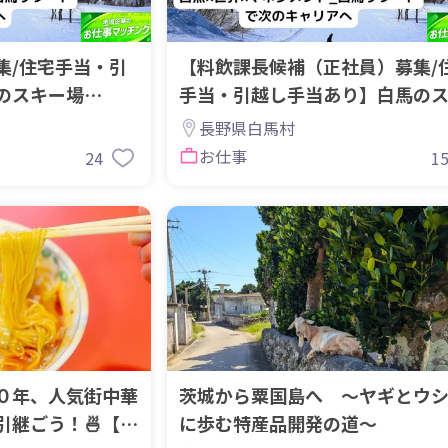
集/住宅手当・引
【料飲課長候補（正社員）募集/
のスキー場
手当・引越し手当あり】白馬の
！
場_飲食店舗を率いる！
長野県白馬村
お仕事
24
1
０年、人気街中華
茨城から粟国島へ ～ヤギとウ
引継ごう！🍜【佐
に歩む特産品開発の道～