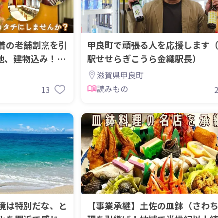
着の老舗割烹を引
甲良町で頑張る人を応援します
地、建物込み！
駅せせらぎこうら金織駅長）
滋賀県甲良町
読みもの
13
境は特別だな、と
【事業承継】土佐の皿鉢（さわ