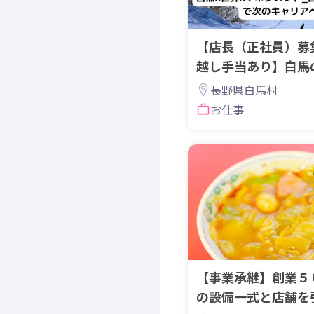
【店長（正社員）募
越し手当あり】白馬
で“食”を創る店長へ
長野県白馬村
お仕事
【事業承継】創業５
の設備一式と店舗を