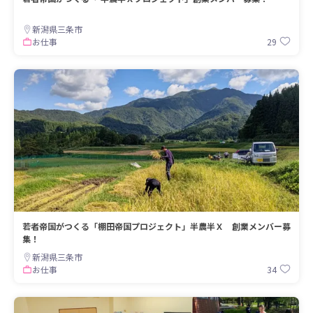
新潟県三条市
29
お仕事
若者帝国がつくる「棚田帝国プロジェクト」半農半Ｘ 創業メンバー募
集！
新潟県三条市
34
お仕事