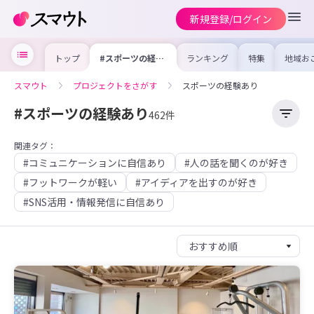
新規登録/ログイン
トップ
#スポーツの経験
ランキング
特集
地域お
あり
の求人
を集め
事内容
スマウト
プロジェクトをさがす
スポーツの経験あり
を比較
合った
けよう
#スポーツの経験あり
462件
関連タグ：
#コミュニケーションに自信あり
#人の話を聞くのが好き
#フットワークが軽い
#アイディアを出すのが好き
#SNS活用・情報発信に自信あり