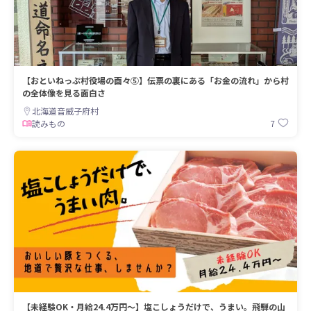
【おといねっぷ村役場の面々⑤】伝票の裏にある「お金の流れ」から村
の全体像を見る面白さ
北海道音威子府村
7
読みもの
【未経験OK・月給24.4万円〜】塩こしょうだけで、うまい。飛騨の山