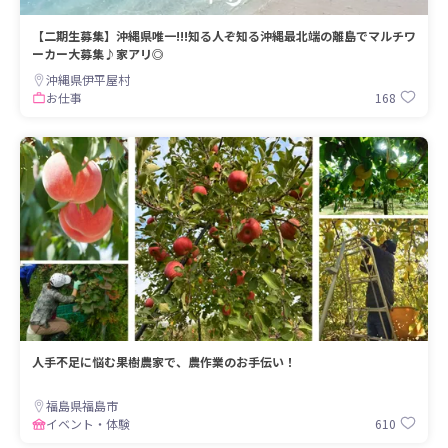
【二期生募集】沖縄県唯一!!!知る人ぞ知る沖縄最北端の離島でマルチワ
ーカー大募集♪家アリ◎
沖縄県伊平屋村
168
お仕事
人手不足に悩む果樹農家で、農作業のお手伝い！
福島県福島市
610
イベント・体験