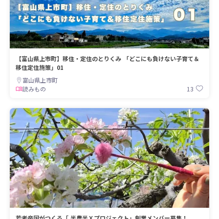
【富山県上市町】移住・定住のとりくみ 「どこにも負けない子育て＆
移住定住施策」01
富山県上市町
13
読みもの
若者帝国がつくる「 半農半Ｘプロジェクト」創業メンバー募集！