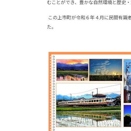
むことができ、豊かな自然環境と歴史・
 この上市町が令和６年４月に民間有識者会議「人口戦略会議」によって発表された“消滅可能性都市”に、10年前と同様に名前が挙がりまし
た。  