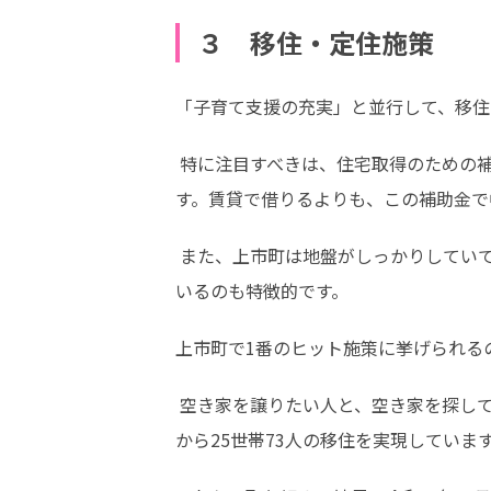
３ 移住・定住施策
「子育て支援の充実」と並行して、移住
 特に注目すべきは、住宅取得のための補助金「若年・子育て世帯定住促進事業」です。この補助金を利用すれば、最高140万円まで支給されま
す。賃貸で借りるよりも、この補助金で
 また、上市町は地盤がしっかりしていて、地震の被害が少ないため、「地盤が固いから上市町に家を建てた」と専門知識を持つ職員が勧めて
いるのも特徴的です。
上市町で1番のヒット施策に挙げられる
 空き家を譲りたい人と、空き家を探している人をマッチングさせるこの取り組みは、令和４年度から始まり、これまでに26件が成約し、町外
から25世帯73人の移住を実現していま