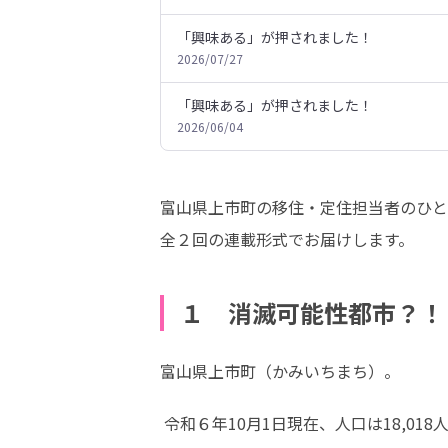
「興味ある」が押されました！
2026/07/27
「興味ある」が押されました！
2026/06/04
富山県上市町の移住・定住担当者のひと
全２回の連載形式でお届けします。
１ 消滅可能性都市？！
富山県上市町（かみいちまち）。
 令和６年10月1日現在、人口は18,018人で、富山市の東側に位置する田園工業都市です。北アルプスの名峰・剱岳（標高2,999m）を間近に望