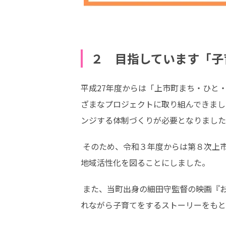
２ 目指しています「子
平成27年度からは「上市町まち・ひと
ざまなプロジェクトに取り組んできまし
ンジする体制づくりが必要となりました
 そのため、令和３年度からは第８次上市町総合計画および第２期総合戦略を進め、都市から本町へ「ひと・もの・しごと」の流れを呼び込み
地域活性化を図ることにしました。
 また、当町出身の細田守監督の映画『おおかみこどもの雨と雪』をヒントに、物語の子育て世代の親子が田舎に移住し、地域の人々に支えら
れながら子育てをするストーリーをもと