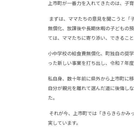
上市町が一番力を入れてきたのは、子育
 まずは、ママたちの意見を聞こうと「子育て環境プロジェクト会議」を開き、数回にわたって意見を丁寧に聞きました。その中で、保育料の
無償化、放課後や長期休暇の子どもの預
ては、ママたちに寄り添い、できること
小中学校の給食費無償化、町独自の奨学
った新しい事業を打ち出し、令和７年度
私自身、数十年前に県外から上市町に移
自分が親元を離れて選んだ道に後悔しな
た。
 それが今、上市町では「きらきらかみっ子」や「母子手帳アプリ」など、子育てに役立つ情報が簡単に手に入るようになり、支援策も大変充
実しています。