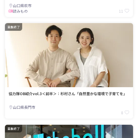
山口県萩市
11
読みもの
募集終了
協力隊OB紹介vol.3＜前半＞：杉村さん「自然豊かな環境で子育てを」
山口県長門市
8
募集終了