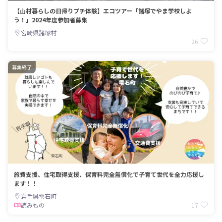
【山村暮らしの日帰りプチ体験】エコツアー「諸塚でやま学校しよ
う！」2024年度参加者募集
宮崎県諸塚村
26
募集終了
旅費支援、住宅取得支援、保育料完全無償化で子育て世代を全力応援し
ます！！
岩手県雫石町
17
読みもの