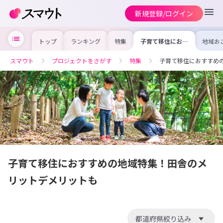
新規登録/ログイン
トップ
ランキング
特集
子育て移住におす
地域お
すめの地域特集！
の求人
田舎のメリットデ
を集め
メリットも
事内容
スマウト
プロジェクトをさがす
特集
子育て移住におすすめ
を比較
合った
けよう
子育て移住におすすめの地域特集！田舎のメ
リットデメリットも