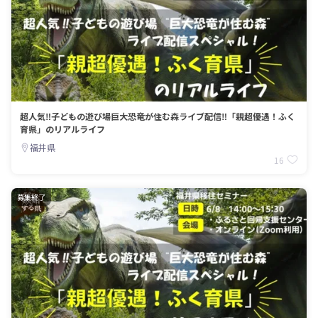
超人気‼子どもの遊び場巨大恐竜が住む森ライブ配信‼「親超優遇！ふく
育県」のリアルライフ
福井県
16
募集終了