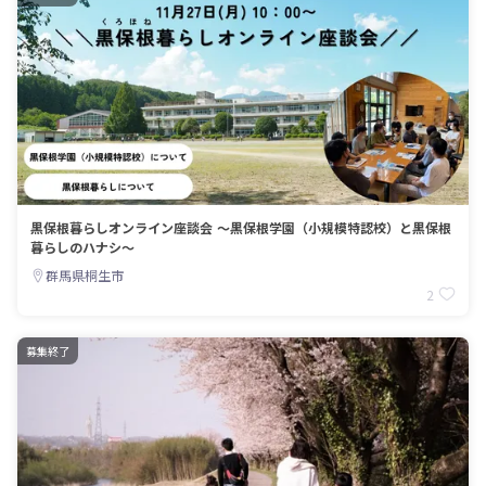
黒保根暮らしオンライン座談会 〜黒保根学園（小規模特認校）と黒保根
暮らしのハナシ〜
群馬県桐生市
2
募集終了