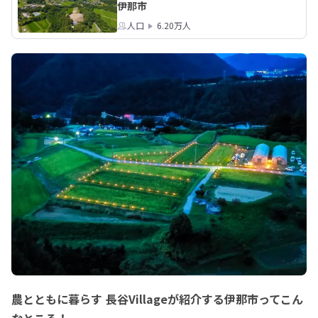
伊那市
人口
6.20万人
農とともに暮らす 長谷Villageが紹介する伊那市ってこん
なところ！