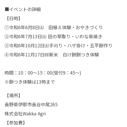
■イベントの詳細

【日時】

①令和6年6月8日㈯　田植え体験・おやきづくり

②令和6年7月13日㈯ 田の草取り・いわな串焼き

③令和6年10月12日㈯手刈り・ハザ掛け・五平餅作り

④令和6年11月17日㈰新米　白け餅餅つき体験

時間：10：00～15：00(受付9：45～)　

※餅つき体験は13時まで
【場所】

長野県伊那市長谷中尾265

株式会社Wakka Agri　

【参加費】
