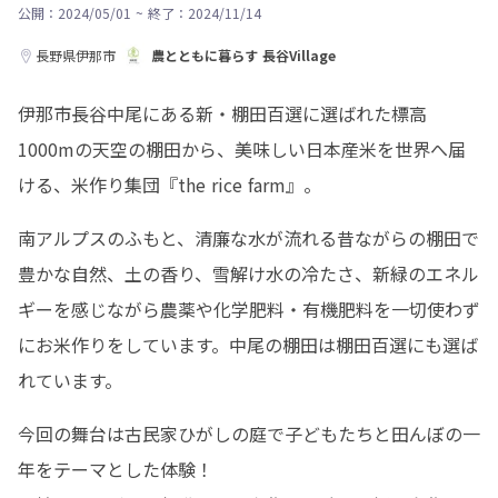
公開：2024/05/01
~
終了：2024/11/14
長野県伊那市
農とともに暮らす 長谷Village
伊那市長谷中尾にある新・棚田百選に選ばれた標高
1000mの天空の棚田から、美味しい日本産米を世界へ届
ける、米作り集団『the rice farm』。
南アルプスのふもと、清廉な水が流れる昔ながらの棚田で
豊かな自然、土の香り、雪解け水の冷たさ、新緑のエネル
ギーを感じながら農薬や化学肥料・有機肥料を一切使わず
にお米作りをしています。中尾の棚田は棚田百選にも選ば
れています。
今回の舞台は古民家ひがしの庭で子どもたちと田んぼの一
年をテーマとした体験！
