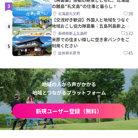
3
の離島"礼文島"の仕事と暮らし！
38
北海道礼文町
【交流好き歓迎】外国人と地域をつなぐ
地域おこし協力隊募集｜五島列島新上五
4
島町
132
長崎県新上五島町
米原での住まい探しに空き家バンクをご
利用ください
5
45
滋賀県米原市
地域の人から声がかかる
地域とつながるプラットフォーム
新規ユーザー登録（無料）