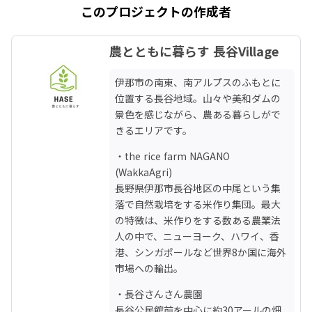
このプロジェクトの作成者
農とともに暮らす 長谷Village
伊那市の南東、南アルプスのふもとに
位置する長谷地域。山々や美和ダムの
景色を感じながら、農ある暮らしがで
きるエリアです。
・the rice farm NAGANO　
(WakkaAgri)

長野県伊那市長谷地区の中尾という集
落で自然栽培をする米作り集団。最大
の特徴は、米作りをする数ある農業法
人の中で、ニューヨーク、ハワイ、香
港、シンガポールなど世界8か国に海外
市場への輸出。
・長谷さんさん農園

長谷公民館前を中心に約30アールの畑