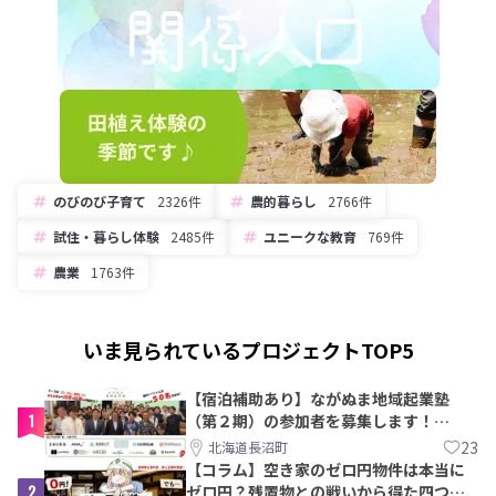
のびのび子育て
2326件
農的暮らし
2766件
試住・暮らし体験
2485件
ユニークな教育
769件
農業
1763件
いま見られているプロジェクトTOP5
【宿泊補助あり】ながぬま地域起業塾
1
（第２期）の参加者を募集します！
【8/21〆】
23
北海道長沼町
【コラム】空き家のゼロ円物件は本当に
2
ゼロ円？残置物との戦いから得た四つの