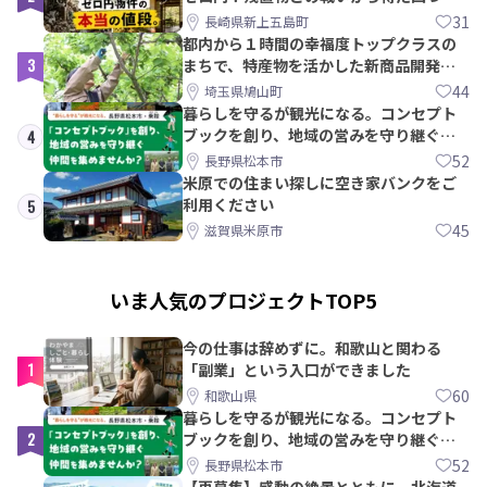
教訓｜新上五島町
31
長崎県新上五島町
都内から１時間の幸福度トップクラスの
3
まちで、特産物を活かした新商品開発＆
PRメンバー募集！
44
埼玉県鳩山町
暮らしを守るが観光になる。コンセプト
ブックを創り、地域の営みを守り継ぐ仲
4
間を集めませんか？
52
長野県松本市
米原での住まい探しに空き家バンクをご
利用ください
5
45
滋賀県米原市
いま人気のプロジェクトTOP5
今の仕事は辞めずに。和歌山と関わる
1
「副業」という入口ができました
60
和歌山県
暮らしを守るが観光になる。コンセプト
2
ブックを創り、地域の営みを守り継ぐ仲
間を集めませんか？
52
長野県松本市
【再募集】感動の絶景とともに。北海道