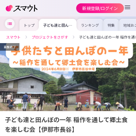
新規登録/ログイン
トップ
子ども達と田んぼ
ランキング
特集
地域お
の一年 稲作を通
の求人
して郷土食を楽し
を集め
む会【伊那市長
事内容
スマウト
プロジェクトをさがす
子ども達と田んぼの一年 稲作を
谷】
を比較
合った
けよう
募集終了
子ども達と田んぼの一年 稲作を通して郷土食
を楽しむ会【伊那市長谷】