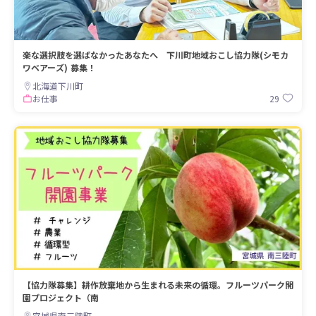
楽な選択肢を選ばなかったあなたへ 下川町地域おこし協力隊(シモカ
ワベアーズ) 募集！
北海道下川町
29
お仕事
【協力隊募集】耕作放棄地から生まれる未来の循環。フルーツパーク開
園プロジェクト（南
宮城県南三陸町