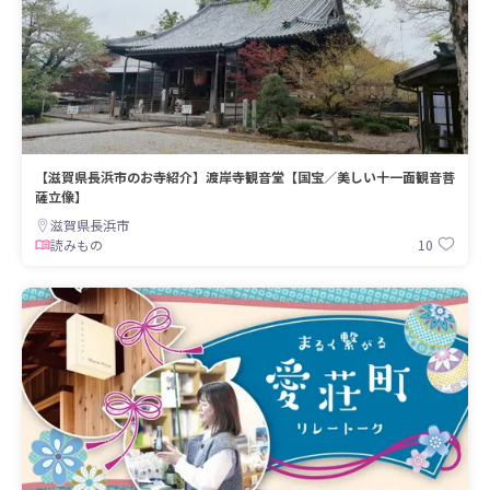
【滋賀県長浜市のお寺紹介】渡岸寺観音堂【国宝／美しい十一面観音菩
薩立像】
滋賀県長浜市
10
読みもの