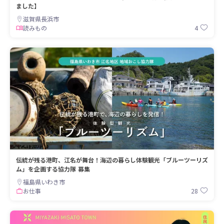
ました】
滋賀県長浜市
4
読みもの
伝統が残る港町、江名が舞台！海辺の暮らし体験観光「ブルーツーリズ
ム」を企画する協⼒隊 募集
福島県いわき市
28
お仕事