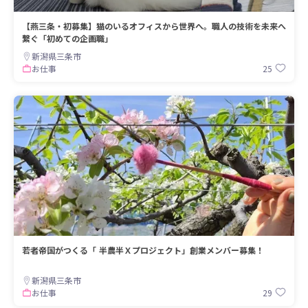
【燕三条・初募集】猫のいるオフィスから世界へ。職人の技術を未来へ
繋ぐ「初めての企画職」
新潟県三条市
25
お仕事
若者帝国がつくる「 半農半Ｘプロジェクト」創業メンバー募集！
新潟県三条市
29
お仕事