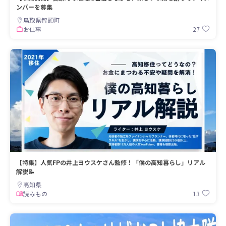
ンバーを募集
鳥取県智頭町
27
お仕事
【特集】人気FPの井上ヨウスケさん監修！「僕の高知暮らし」リアル
解説📝
高知県
13
読みもの