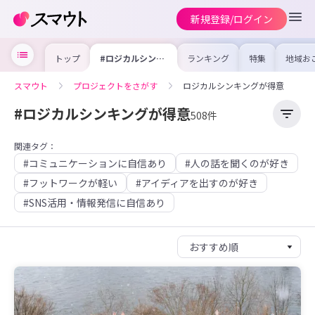
新規登録/ログイン
トップ
#ロジカルシンキ
ランキング
特集
地域お
ングが得意
の求人
を集め
事内容
スマウト
プロジェクトをさがす
ロジカルシンキングが得意
を比較
合った
けよう
#ロジカルシンキングが得意
508件
関連タグ：
#コミュニケーションに自信あり
#人の話を聞くのが好き
#フットワークが軽い
#アイディアを出すのが好き
#SNS活用・情報発信に自信あり