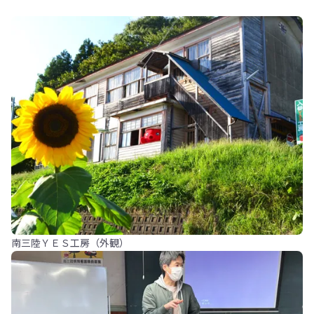
南三陸ＹＥＳ工房（外観）