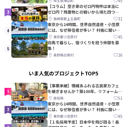
45
埼玉県鳩山町
【コラム】空き家のゼロ円物件は本当に
3
ゼロ円？残置物との戦いから得た四つの
教訓｜新上五島町
31
長崎県新上五島町
東京から24時間。世界自然遺産・小笠原
には、なぜ移住者が多い？ 村長に聞いて
4
みた
45
東京都小笠原村
白馬で暮らし、宿づくりを担う仲間を募
集！
5
26
長野県白馬村
いま人気のプロジェクトTOP5
【事業承継】情緒あふれる古民家カフェ
1
を継ぎませんか？築100年、リフォームか
ら約10年！
51
高知県
東京から24時間。世界自然遺産・小笠原
2
には、なぜ移住者が多い？ 村長に聞いて
みた
45
東京都小笠原村
【１名採用予定】日本中を飛び回る！長