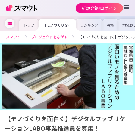
新規登録/ログイン
トップ
【モノづくりを面
ランキング
特集
地域お
白く】デジタルフ
の求人
ァブリケーション
を集め
LABO事業推進員
事内容
スマウト
プロジェクトをさがす
【モノづくりを面白く】デジタルフ
を募集！
を比較
合った
けよう
【モノづくりを面白く】デジタルファブリケ
ーションLABO事業推進員を募集！