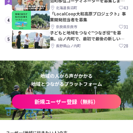
3
沼町移住コーディネーターを募集しま
す！
43
北海道長沼町
「LocalCoop大和高原プロジェクト」事
業開発担当者を募集
4
31
奈良県奈良市
子どもと地域をつなぐ"つなぎ役"を募
集。山ノ内町で、最初で最後の新しい学
5
校づくりを一緒に
28
長野県山ノ内町
地域の人から声がかかる
地域とつながるプラットフォーム
新規ユーザー登録（無料）
ユーザー(地域に行きたい人)の方