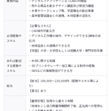
業務内容
・デジタルファブリケーションLABOの開設

・売れる商品を創るデザイン講座及び発信力講座

・木育やワークショップ等、学習機会の創出事業

・森林管理協議会との連携、木材産業の活性化
【必要なスキル】

・CAD操作可能な方

必須経験や
・デジタル工作機の操作、デザインができる(興味のあ
スキル
る)方

・地域住民との連携ができる方

【学歴】大学・大学院もしくは短期大学・専門学校卒業
あれば歓迎
・木材に関する知識

する経験や
・3Dプリンタやレーザー加工機による制作の経験

スキル
・SNSなどの情報発信ができる方
【給与】180,000～220,000円（経験やスキル等によ
給与
り）

【賞与】あり
【雇用形態】採用から最大３年間

（地域おこし協力隊雇用期間終了後、正社員への登用も
しくは起業を支援します）
