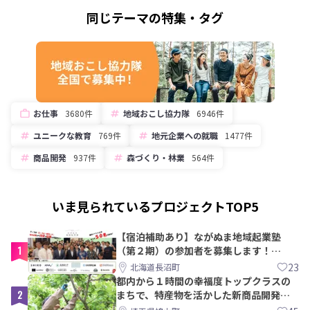
同じテーマの特集・タグ
お仕事
3680件
地域おこし協力隊
6946件
ユニークな教育
769件
地元企業への就職
1477件
商品開発
937件
森づくり・林業
564件
いま見られているプロジェクトTOP5
【宿泊補助あり】ながぬま地域起業塾
1
（第２期）の参加者を募集します！
【8/21〆】
23
北海道長沼町
都内から１時間の幸福度トップクラスの
2
まちで、特産物を活かした新商品開発＆
PRメンバー募集！