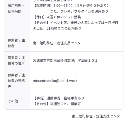
雇用形態・
【就業時間】9:00～18:00（うち休憩６０分あり）

勤務時間
　　　　　また、フレキシブルタイムを適用あり

【休日】４週８休のシフト勤務

【その他】イベント等、業務の内容によっては土日祝日
の出勤、21時頃までの勤務あり
募集者 / 主
南三陸町移住・定住支援センター
催者
募集者 / 主
宮城県本吉郡南三陸町志津川字沼田１０１
催者の
住所
募集者 / 主
催者の
連絡
minamisanriku@pallet.work
先
【手当】通勤手当・住宅手当あり

その他
【その他】車通勤ＯＫ、副業可
南三陸町移住・定住支援センター