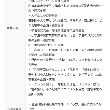
・母村ネットワーク推進協議会

利賀地域出身者等で構成される協議会の活動内容の検討
及び運営支援

・大学生との交流事業

首都圏の大学等との地域交流、情報発信、商品開発、ゼ
ミ合宿等の企画・運営支援

業務内容
・移住者交流会、婚活交流会等の企画運営

・小学生の農作業体験学習等、児童・学生の受入交流事
業の企画・運営支援

⑵　地域の魅力づくり事業

・「春祭り」「金剛堂山」「瞑想の郷」などの地域資源
を活用した誘客提案

・県内外の物産展やPR活動、SNS等による利賀地域の魅
力発信

・「利賀天空ロゲイニング」「演劇祭」「新そば祭り」
等の地域の大型イベントへの協力と、タイアップした誘
客事業の企画・実施

・「ごっつお祭り」「年越しそば会」「どぶろく祭り」
「雪の集い」等の地域のミニイベント協力と誘客事業の
企画・実施
・普通自動車運転免許を持っている方。運転に支障のな
必須経験や
い方 
