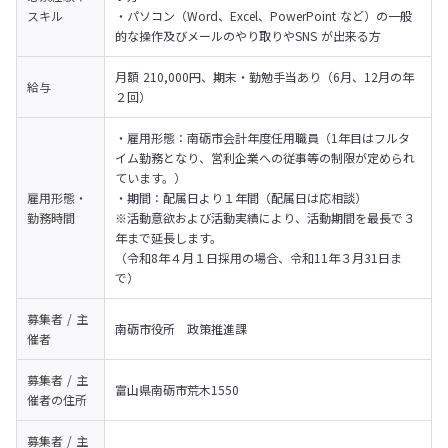
スキル
・パソコン（Word、Excel、PowerPoint など）の一般
的な操作及びメールのやり取りやSNS が出来る方
月額 210,000円、期末・勤勉手当あり（6月、12月の年
給与
２回）
・雇用形態：南砺市会計年度任用職員（1年目はフルタ
イム勤務となり、営利企業への従事等の制限が定められ
ています。） 

雇用形態・
・期間：配属日より１年間（配属日は応相談） 

勤務時間
※活動意欲および活動実績により、活動期間を最長で３
年まで延長します。 

（令和8年４月１日採用の場合、令和11年３月31日ま
で）
募集者 / 主
南砺市役所　政策推進課
催者
募集者 / 主
富山県南砺市荒木1550
催者の
住所
募集者 / 主