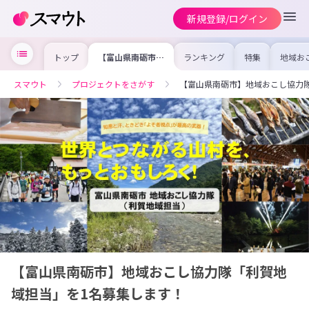
新規登録/ログイン
トップ
【富山県南砺市】
ランキング
特集
地域お
地域おこし協力隊
の求人
「利賀地域担当」
を集め
を1名募集しま
事内容
スマウト
プロジェクトをさがす
【富山県南砺市】地域おこし協力
す！
を比較
合った
けよう
【富山県南砺市】地域おこし協力隊「利賀地
域担当」を1名募集します！