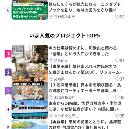
暮らしを守るが観光になる。コンセプト
ブックを創り、地域の営みを守り継ぐ仲
5
間を集めませんか？
53
長野県松本市
いま人気のプロジェクトTOP5
今の仕事は辞めずに。和歌山と関わる
1
「副業」という入口ができました
61
和歌山県
【事業承継】情緒あふれる古民家カフェ
2
を継ぎませんか？築100年、リフォームか
ら約10年！
37
高知県
【１名採用予定】日本中を飛び回る！長
3
沼町移住コーディネーターを募集しま
す！
36
北海道長沼町
東京から24時間。世界自然遺産・小笠原
には、なぜ移住者が多い？ 村長に聞いて
4
みた
35
東京都小笠原村
【再募集】感動の絶景とともに。北海道
の離島"礼文島"の仕事と暮らし！
5