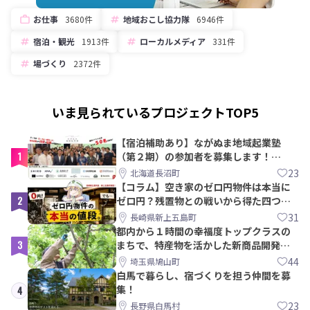
お仕事
3680件
地域おこし協力隊
6946件
宿泊・観光
1913件
ローカルメディア
331件
場づくり
2372件
いま見られているプロジェクトTOP5
【宿泊補助あり】ながぬま地域起業塾
1
（第２期）の参加者を募集します！
【8/21〆】
23
北海道長沼町
【コラム】空き家のゼロ円物件は本当に
2
ゼロ円？残置物との戦いから得た四つの
教訓｜新上五島町
31
長崎県新上五島町
都内から１時間の幸福度トップクラスの
3
まちで、特産物を活かした新商品開発＆
PRメンバー募集！
44
埼玉県鳩山町
白馬で暮らし、宿づくりを担う仲間を募
集！
4
23
長野県白馬村