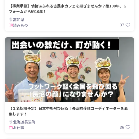
【事業承継】情緒あふれる古民家カフェを継ぎませんか？築100年、リ
フォームから約10年！
高知県
37
読みもの
【１名採用予定】日本中を飛び回る！長沼町移住コーディネーターを募
集します！
北海道長沼町
36
お仕事