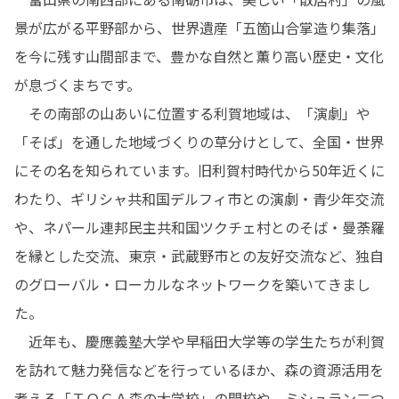
景が広がる平野部から、世界遺産「五箇山合掌造り集落」
を今に残す山間部まで、豊かな自然と薫り高い歴史・文化
が息づくまちです。

　その南部の山あいに位置する利賀地域は、「演劇」や
「そば」を通した地域づくりの草分けとして、全国・世界
にその名を知られています。旧利賀村時代から50年近くに
わたり、ギリシャ共和国デルフィ市との演劇・青少年交流
や、ネパール連邦民主共和国ツクチェ村とのそば・曼荼羅
を縁とした交流、東京・武蔵野市との友好交流など、独自
のグローバル・ローカルなネットワークを築いてきまし
た。

　近年も、慶應義塾大学や早稲田大学等の学生たちが利賀
を訪れて魅力発信などを行っているほか、森の資源活用を
考える「ＴＯＧＡ森の大学校」の開校や、ミシュラン二つ