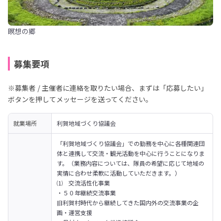
瞑想の郷
募集要項
※募集者 / 主催者に連絡を取りたい場合、まずは「応募したい」
ボタンを押してメッセージを送ってください。
就業場所
利賀地域づくり協議会
「利賀地域づくり協議会」での勤務を中心に各種関連団
体と連携して交流・観光活動を中心に行うことになりま
す。（業務内容については、隊員の希望に応じて地域の
実情に合わせ柔軟に活動していただきます。）
⑴　交流活性化事業

・５０年継続交流事業

旧利賀村時代から継続してきた国内外の交流事業の企
画・運営支援
