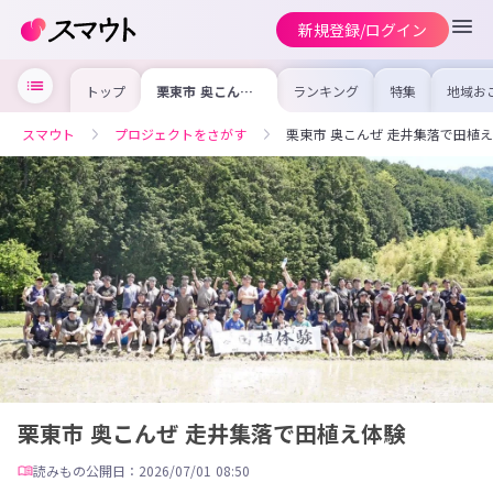
新規登録/ログイン
トップ
栗東市 奥こんぜ
ランキング
特集
地域お
走井集落で田植え
の求人
体験
を集め
事内容
スマウト
プロジェクトをさがす
栗東市 奥こんぜ 走井集落で田植
を比較
合った
けよう
栗東市 奥こんぜ 走井集落で田植え体験
読みもの
公開日：2026/07/01 08:50