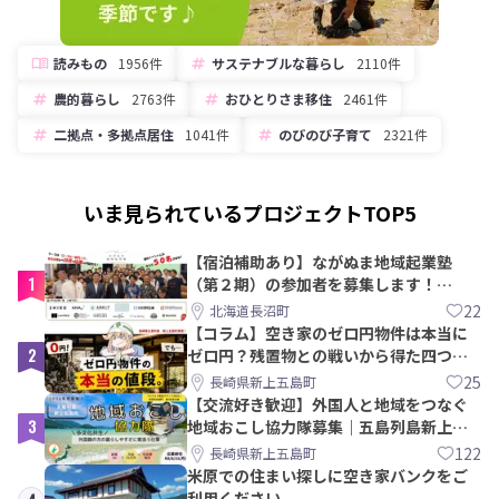
読みもの
1956件
サステナブルな暮らし
2110件
農的暮らし
2763件
おひとりさま移住
2461件
二拠点・多拠点居住
1041件
のびのび子育て
2321件
いま見られているプロジェクトTOP5
【宿泊補助あり】ながぬま地域起業塾
1
（第２期）の参加者を募集します！
【8/21〆】
22
北海道長沼町
【コラム】空き家のゼロ円物件は本当に
2
ゼロ円？残置物との戦いから得た四つの
教訓｜新上五島町
25
長崎県新上五島町
【交流好き歓迎】外国人と地域をつなぐ
3
地域おこし協力隊募集｜五島列島新上五
島町
122
長崎県新上五島町
米原での住まい探しに空き家バンクをご
利用ください