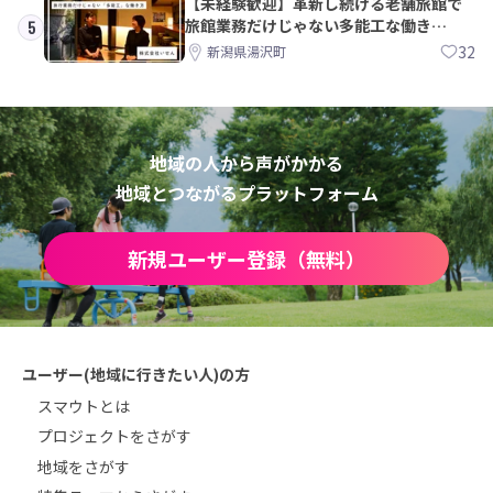
【未経験歓迎】革新し続ける老舗旅館で
旅館業務だけじゃない多能工な働き
5
方。 株式会社いせん
32
新潟県湯沢町
地域の人から声がかかる
地域とつながるプラットフォーム
新規ユーザー登録（無料）
ユーザー(地域に行きたい人)の方
スマウトとは
プロジェクトをさがす
地域をさがす