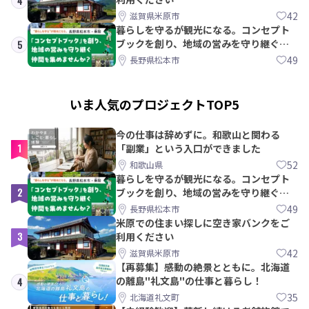
4
42
滋賀県米原市
暮らしを守るが観光になる。コンセプト
ブックを創り、地域の営みを守り継ぐ仲
5
間を集めませんか？
49
長野県松本市
いま人気のプロジェクトTOP5
今の仕事は辞めずに。和歌山と関わる
1
「副業」という入口ができました
52
和歌山県
暮らしを守るが観光になる。コンセプト
2
ブックを創り、地域の営みを守り継ぐ仲
間を集めませんか？
49
長野県松本市
米原での住まい探しに空き家バンクをご
3
利用ください
42
滋賀県米原市
【再募集】感動の絶景とともに。北海道
の離島"礼文島"の仕事と暮らし！
4
35
北海道礼文町