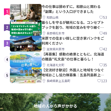
今の仕事は辞めずに。和歌山と関わる
1
「副業」という入口ができました
53
和歌山県
暮らしを守るが観光になる。コンセプト
2
ブックを創り、地域の営みを守り継ぐ仲
間を集めませんか？
49
長野県松本市
米原での住まい探しに空き家バンクをご
3
利用ください
42
滋賀県米原市
【再募集】感動の絶景とともに。北海道
の離島"礼文島"の仕事と暮らし！
4
35
北海道礼文町
【交流好き歓迎】外国人と地域をつなぐ
地域おこし協力隊募集｜五島列島新上五
5
島町
123
長崎県新上五島町
地域の人から声がかかる