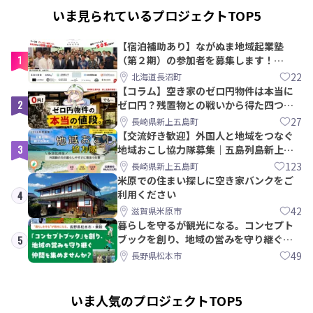
いま見られているプロジェクトTOP5
【宿泊補助あり】ながぬま地域起業塾
1
（第２期）の参加者を募集します！
【8/21〆】
22
北海道長沼町
【コラム】空き家のゼロ円物件は本当に
2
ゼロ円？残置物との戦いから得た四つの
教訓｜新上五島町
27
長崎県新上五島町
【交流好き歓迎】外国人と地域をつなぐ
3
地域おこし協力隊募集｜五島列島新上五
島町
123
長崎県新上五島町
米原での住まい探しに空き家バンクをご
利用ください
4
42
滋賀県米原市
暮らしを守るが観光になる。コンセプト
ブックを創り、地域の営みを守り継ぐ仲
5
間を集めませんか？
49
長野県松本市
いま人気のプロジェクトTOP5