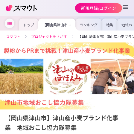
新規登録/ログイン
トップ
【岡山県津山市】
ランキング
特集
地域お
津山産小麦ブラン
の求人
ド化事業 地域お
を集め
こし協力隊募集
事内容
スマウト
プロジェクトをさがす
【岡山県津山市】津山産小麦ブラ
を比較
合った
けよう
【岡山県津山市】津山産小麦ブランド化事
業 地域おこし協力隊募集