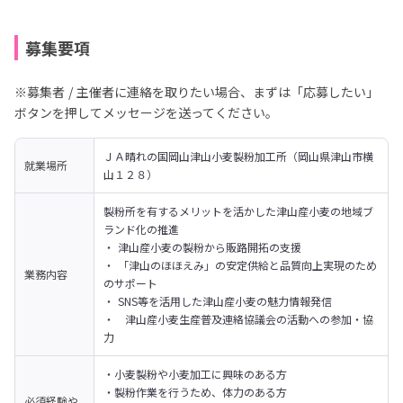
募集要項
※募集者 / 主催者に連絡を取りたい場合、まずは「応募したい」
ボタンを押してメッセージを送ってください。
ＪＡ晴れの国岡山津山小麦製粉加工所（岡山県津山市横
就業場所
山１２８）
製粉所を有するメリットを活かした津山産小麦の地域ブ
ランド化の推進

・ 津山産小麦の製粉から販路開拓の支援

・ 「津山のほほえみ」の安定供給と品質向上実現のため
業務内容
のサポート

・ SNS等を活用した津山産小麦の魅力情報発信

・　津山産小麦生産普及連絡協議会の活動への参加・協
力
・小麦製粉や小麦加工に興味のある方

・製粉作業を行うため、体力のある方　　　

必須経験や