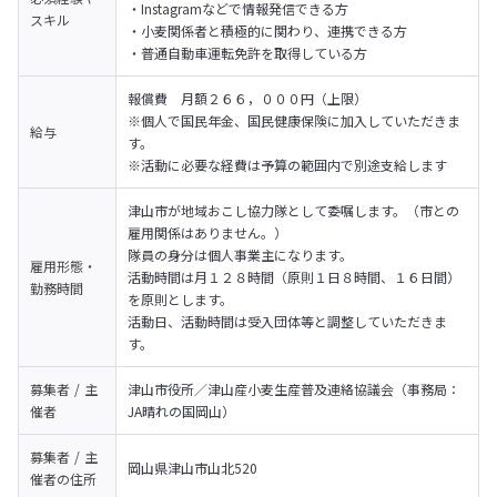
・Instagramなどで情報発信できる方

スキル
・小麦関係者と積極的に関わり、連携できる方

・普通自動車運転免許を取得している方
報償費　月額２６６，０００円（上限）

※個人で国民年金、国民健康保険に加入していただきま
給与
す。

※活動に必要な経費は予算の範囲内で別途支給します
津山市が地域おこし協力隊として委嘱します。（市との
雇用関係はありません。）

隊員の身分は個人事業主になります。

雇用形態・
活動時間は月１２８時間（原則１日８時間、１６日間）
勤務時間
を原則とします。

活動日、活動時間は受入団体等と調整していただきま
す。
募集者 / 主
津山市役所／津山産小麦生産普及連絡協議会（事務局：
催者
JA晴れの国岡山）
募集者 / 主
岡山県津山市山北520
催者の
住所