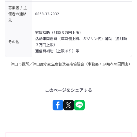
募集者 / 主
催者の
連絡
0868-32-2032
先
家賃補助（月額３万円上限）

活動車両経費（車両借上料、ガソリン代）補助（各月額
その他
３万円上限）

通信費補助（上限あり）等
津山市役所／津山産小麦生産普及連絡協議会（事務局：JA晴れの国岡山）
このページをシェアする