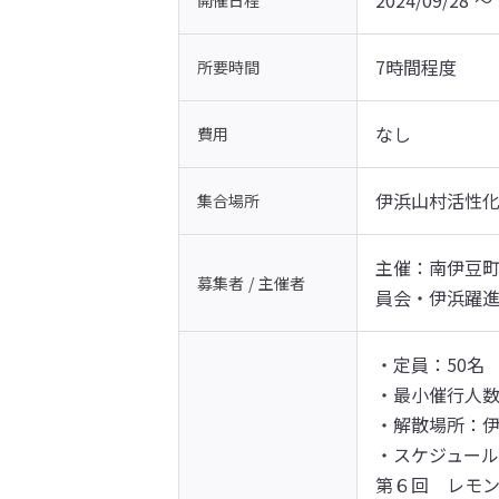
2024/09/28 〜 
開催日程
7時間程度
所要時間
なし
費用
伊浜山村活性
集合場所
主催：南伊豆
募集者 / 主催者
員会・伊浜躍
・定員：50名

・最小催行人数：
・解散場所：伊
・スケジュール
第６回　レモン