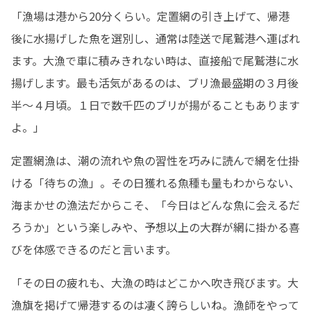
「漁場は港から20分くらい。定置網の引き上げて、帰港
後に水揚げした魚を選別し、通常は陸送で尾鷲港へ運ばれ
ます。大漁で車に積みきれない時は、直接船で尾鷲港に水
揚げします。最も活気があるのは、ブリ漁最盛期の３月後
半〜４月頃。１日で数千匹のブリが揚がることもあります
よ。」
定置網漁は、潮の流れや魚の習性を巧みに読んで網を仕掛
ける「待ちの漁」。その日獲れる魚種も量もわからない、
海まかせの漁法だからこそ、「今日はどんな魚に会えるだ
ろうか」という楽しみや、予想以上の大群が網に掛かる喜
びを体感できるのだと言います。
「その日の疲れも、大漁の時はどこかへ吹き飛びます。大
漁旗を掲げて帰港するのは凄く誇らしいね。漁師をやって