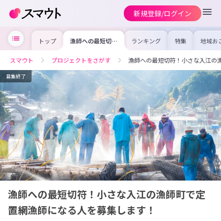
新規登録/ログイン
トップ
漁師への最短切
ランキング
特集
地域お
符！小さな入江の
の求人
漁師町で定置網漁
を集め
師になる人を募集
事内容
スマウト
プロジェクトをさがす
漁師への最短切符！小さな入江の
します！
を比較
合った
けよう
募集終了
漁師への最短切符！小さな入江の漁師町で定
置網漁師になる人を募集します！