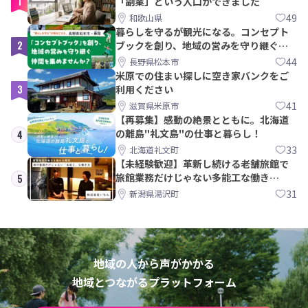
1
「副業」という入口ができました
49
和歌山県
暮らしを守るが観光になる。コンセプト
2
ブックを創り、地域の営みを守り継ぐ仲
間を集めませんか？
44
長野県松本市
米原での住まい探しに空き家バンクをご
3
利用ください
41
滋賀県米原市
【再募集】感動の絶景とともに。北海道
の離島"礼文島"の仕事と暮らし！
4
33
北海道礼文町
【未経験歓迎】革新し続ける老舗旅館で
旅館業務だけじゃない多能工な働き
5
方。 株式会社いせん
31
新潟県湯沢町
地域の人から声がかかる
地域とつながるプラットフォーム