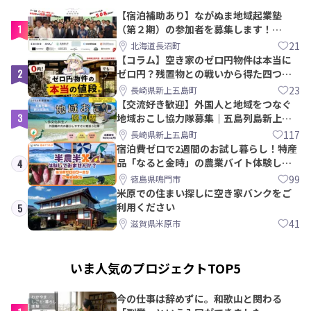
【宿泊補助あり】ながぬま地域起業塾
1
（第２期）の参加者を募集します！
【8/21〆】
21
北海道長沼町
【コラム】空き家のゼロ円物件は本当に
2
ゼロ円？残置物との戦いから得た四つの
教訓｜新上五島町
23
長崎県新上五島町
【交流好き歓迎】外国人と地域をつなぐ
3
地域おこし協力隊募集｜五島列島新上五
島町
117
長崎県新上五島町
宿泊費ゼロで2週間のお試し暮らし！特産
品「なると金時」の農業バイト体験して
4
みませんか？
99
徳島県鳴門市
米原での住まい探しに空き家バンクをご
利用ください
5
41
滋賀県米原市
いま人気のプロジェクトTOP5
今の仕事は辞めずに。和歌山と関わる