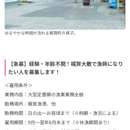
ゆるやかな時間が流れる梶賀町の様子。
【急募】経験・年齢不問！梶賀大敷で漁師になり
たい人を募集します！
＜雇用条件＞

業務内容：大型定置網の漁業業務全般

勤務場所：梶賀漁港、他

勤務時間：日の出～お昼頃まで（※時期・漁況による）

雇用期間：9月〜翌年6月末まで（※休漁期間あり）
