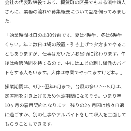
会社の代表取締役であり、梶賀町の区長でもある濱中靖人
さんに、業務の流れや募集概要について話を伺ってみまし
た。
「始業時間は日の出30分前です。夏は4時半、冬は6時半
くらい。年に数日は網の設置・引き上げで夕方までやるこ
ともありますが、仕事はだいたいお昼頃に終わります。午
後は余暇時間を持てるので、中にはエビの刺し網漁のバイ
トをする人もいます。大体は専業でやってますけどね。」
操業期間は、9月〜翌年6月まで。台風の多い7〜８月は、
定置網を引き上げるため休漁期間になるそう。つまり年
10ヶ月の雇用契約となります。残りの2ヶ月間は悠々自適
に過ごすか、別の仕事やアルバイトをして収入を工面して
もらうこともできます。