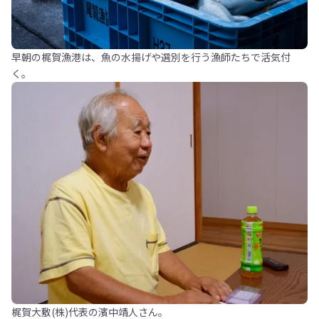
早朝の梶賀漁港は、魚の水揚げや選別を行う漁師たちで活気付
く。
梶賀大敷(株)代表の濱中靖人さん。