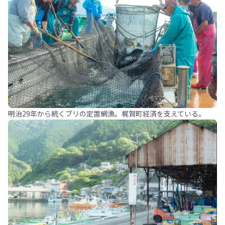
明治29年から続くブリの定置網漁。梶賀町経済を支えている。