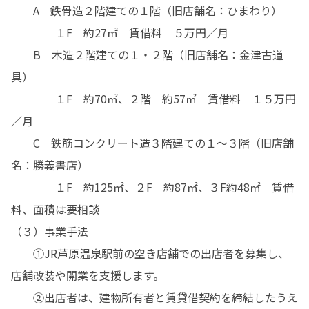
　　A　鉄骨造２階建ての１階（旧店舗名：ひまわり）

　　　　１F　約27㎡　賃借料　５万円／月

　　B　木造２階建ての１・２階（旧店舗名：金津古道
具）　　　

　　　　１F　約70㎡、２階　約57㎡　賃借料　１５万円
／月

　　C　鉄筋コンクリート造３階建ての１～３階（旧店舗
名：勝義書店）

　　　　１F　約125㎡、２F　約87㎡、３F約48㎡　賃借
料、面積は要相談

（３）事業手法

　　①JR芦原温泉駅前の空き店舗での出店者を募集し、
店舗改装や開業を支援します。

　　②出店者は、建物所有者と賃貸借契約を締結したうえ