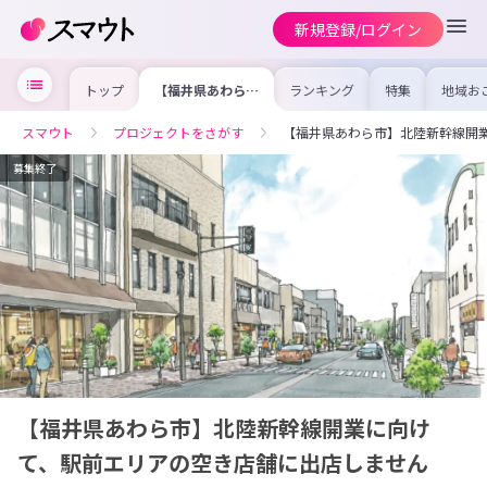
新規登録/ログイン
トップ
【福井県あわら
ランキング
特集
地域お
市】北陸新幹線開
の求人
業に向けて、駅前
を集め
エリアの空き店舗
事内容
スマウト
プロジェクトをさがす
【福井県あわら市】北陸新幹線開
に出店しません
を比較
か？？
合った
けよう
募集終了
【福井県あわら市】北陸新幹線開業に向け
て、駅前エリアの空き店舗に出店しません