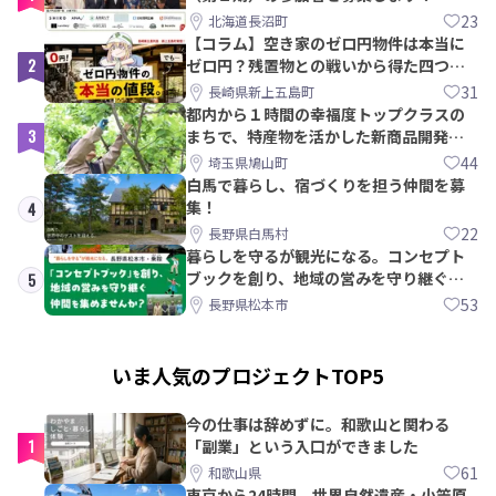
【8/21〆】
23
北海道長沼町
【コラム】空き家のゼロ円物件は本当に
2
ゼロ円？残置物との戦いから得た四つの
教訓｜新上五島町
31
長崎県新上五島町
都内から１時間の幸福度トップクラスの
3
まちで、特産物を活かした新商品開発＆
PRメンバー募集！
44
埼玉県鳩山町
白馬で暮らし、宿づくりを担う仲間を募
集！
4
22
長野県白馬村
暮らしを守るが観光になる。コンセプト
ブックを創り、地域の営みを守り継ぐ仲
5
間を集めませんか？
53
長野県松本市
いま人気のプロジェクトTOP5
今の仕事は辞めずに。和歌山と関わる
1
「副業」という入口ができました
61
和歌山県
東京から24時間。世界自然遺産・小笠原