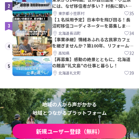
2
には、なぜ移住者が多い？ 村長に聞いて
みた
35
東京都小笠原村
【１名採用予定】日本中を飛び回る！長
3
沼町移住コーディネーターを募集しま
す！
34
北海道長沼町
【事業承継】情緒あふれる古民家カフェ
を継ぎませんか？築100年、リフォームか
4
ら約10年！
32
高知県
【再募集】感動の絶景とともに。北海道
の離島"礼文島"の仕事と暮らし！
5
39
北海道礼文町
地域の人から声がかかる
地域とつながるプラットフォーム
新規ユーザー登録（無料）