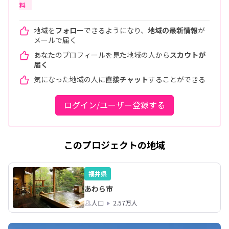
料
地域を
フォロー
できるようになり、
地域の最新情報
が
メールで届く
あなたのプロフィールを見た地域の人から
スカウトが
届く
気になった地域の人に
直接チャット
することができる
ログイン/ユーザー登録する
このプロジェクトの地域
福井県
あわら市
人口
2.57万人